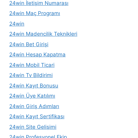
24win İletişim Numarası
24win Maç Programı
24win
24win Madencilik Teknikleri
24win Bet Girişi
24win Hesap Kapatma
24win Mobil Ticari
24win Tv Bildirimi
24win Kayıt Bonusu
24win Üye Katılımı
24win Giriş Adımları
24win Kayıt Sertifikası
24win Site Gelişimi
24win Profesyonel Ekip