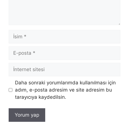
İsim
E-
posta
İnternet
sitesi
Daha sonraki yorumlarımda kullanılması için
adım, e-posta adresim ve site adresim bu
tarayıcıya kaydedilsin.