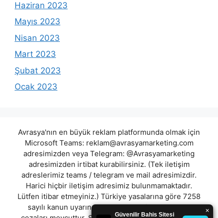
Haziran 2023
Mayıs 2023
Nisan 2023
Mart 2023
Şubat 2023
Ocak 2023
Avrasya'nın en büyük reklam platformunda olmak için
Microsoft Teams:
reklam@avrasyamarketing.com
adresimizden veya Telegram: @Avrasyamarketing
adresimizden irtibat kurabilirsiniz. (Tek iletişim
adreslerimiz teams / telegram ve mail adresimizdir.
Harici hiçbir iletişim adresimiz bulunmamaktadır.
Lütfen itibar etmeyiniz.) Türkiye yasalarına göre 7258
sayılı kanun uyarınca yasa dışı bahis oynamanın
cezaları mevcuttur. Şu an bulunduğunuz site hiç bir