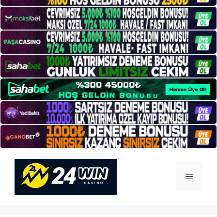
İçeriğe
atla
Menü