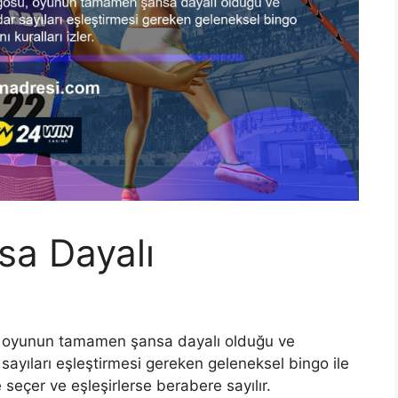
sa Dayalı
, oyunun tamamen şansa dayalı olduğu ve
 sayıları eşleştirmesi gereken geleneksel bingo ile
le seçer ve eşleşirlerse berabere sayılır.