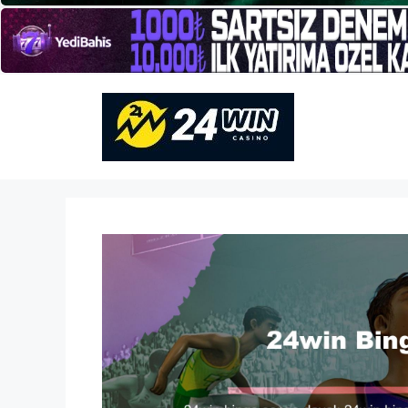
İçeriğe
atla