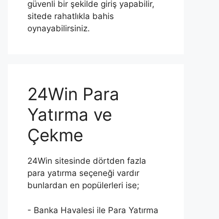
güvenli bir şekilde giriş yapabilir,
sitede rahatlıkla bahis
oynayabilirsiniz.
24Win Para
Yatırma ve
Çekme
24Win sitesinde dörtden fazla
para yatırma seçeneği vardır
bunlardan en popülerleri ise;
- Banka Havalesi ile Para Yatırma