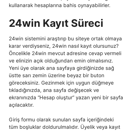
kullanarak hesaplarına bahis oynayabilirler.
24win Kayıt Süreci
24win sistemini araştırıp bu siteye ortak olmaya
karar verdiyseniz, 24win nasıl kayıt olursunuz?
Öncelikle 24win mevcut adresine cevap vermeli
ve elinizin açık olduğundan emin olmalısınız.
Yeni üye olarak ana sayfaya girdiğinizde sağ
üstte sarı zemin üzerine beyaz bir buton
göreceksiniz. Gezinmek için uygun düğmeye
tıkladığınızda, ana sayfa değişecek ve
ekranınızda “Hesap oluştur” yazan yeni bir sayfa
açılacaktır.
Giriş formu olarak sunulan sayfa içeriğindeki
tüm boşluklar doldurulmalıdır. Üyelik veya kayıt