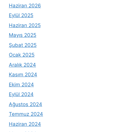
Haziran 2026
Eylül 2025
Haziran 2025
Mayıs 2025
Şubat 2025
Ocak 2025
Aralık 2024
Kasım 2024
Ekim 2024
Eylül 2024
Ağustos 2024
Temmuz 2024
Haziran 2024