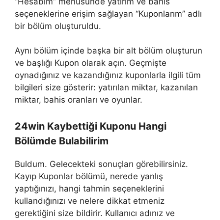
“Hesabım” menüsünde yatırım ve bahis
seçeneklerine erişim sağlayan “Kuponlarım” adlı
bir bölüm oluşturuldu.
Aynı bölüm içinde başka bir alt bölüm oluşturun
ve başlığı Kupon olarak açın. Geçmişte
oynadığınız ve kazandığınız kuponlarla ilgili tüm
bilgileri size gösterir: yatırılan miktar, kazanılan
miktar, bahis oranları ve oyunlar.
24win Kaybettiği Kuponu Hangi
Bölümde Bulabilirim
Buldum. Gelecekteki sonuçları görebilirsiniz.
Kayıp Kuponlar bölümü, nerede yanlış
yaptığınızı, hangi tahmin seçeneklerini
kullandığınızı ve nelere dikkat etmeniz
gerektiğini size bildirir. Kullanıcı adınız ve