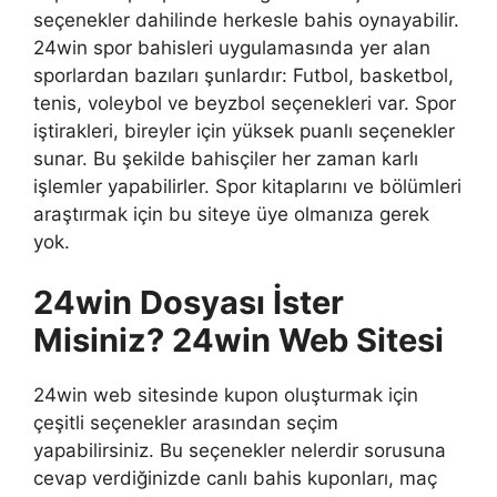
seçenekler dahilinde herkesle bahis oynayabilir.
24win spor bahisleri uygulamasında yer alan
sporlardan bazıları şunlardır: Futbol, ​​basketbol, ​​
tenis, voleybol ve beyzbol seçenekleri var. Spor
iştirakleri, bireyler için yüksek puanlı seçenekler
sunar. Bu şekilde bahisçiler her zaman karlı
işlemler yapabilirler. Spor kitaplarını ve bölümleri
araştırmak için bu siteye üye olmanıza gerek
yok.
24win Dosyası İster
Misiniz? 24win Web Sitesi
24win web sitesinde kupon oluşturmak için
çeşitli seçenekler arasından seçim
yapabilirsiniz. Bu seçenekler nelerdir sorusuna
cevap verdiğinizde canlı bahis kuponları, maç