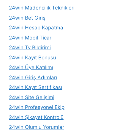
24win Madencilik Teknikleri
24win Bet Girişi
24win Hesap Kapatma
24win Mobil Ticari
24win Tv Bildirimi
24win Kayıt Bonusu
24win Üye Katılımı
24win Giriş Adımları
24win Kayıt Sertifikası
24win Site Gelişimi
24win Profesyonel Ekip
24win Şikayet Kontrolü
24win Olumlu Yorumlar