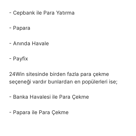
- Cepbank ile Para Yatırma
- Papara
- Anında Havale
- Payfix
24Win sitesinde birden fazla para çekme
seçeneği vardır bunlardan en popülerleri ise;
- Banka Havalesi ile Para Çekme
- Papara ile Para Çekme