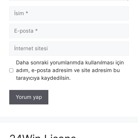
İsim
E-
posta
İnternet
sitesi
Daha sonraki yorumlarımda kullanılması için
adım, e-posta adresim ve site adresim bu
tarayıcıya kaydedilsin.