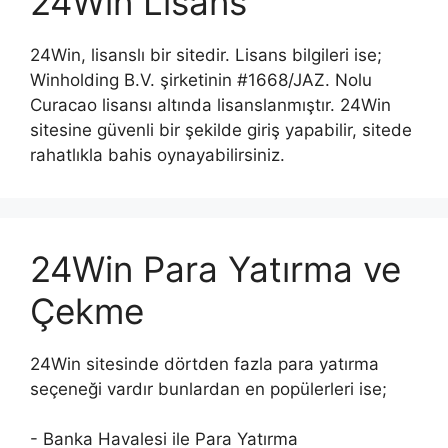
24Win Lisans
24Win, lisanslı bir sitedir. Lisans bilgileri ise;
Winholding B.V. şirketinin #1668/JAZ. Nolu
Curacao lisansı altında lisanslanmıştır. 24Win
sitesine güvenli bir şekilde giriş yapabilir, sitede
rahatlıkla bahis oynayabilirsiniz.
24Win Para Yatırma ve
Çekme
24Win sitesinde dörtden fazla para yatırma
seçeneği vardır bunlardan en popülerleri ise;
- Banka Havalesi ile Para Yatırma