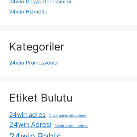
24win Dosya Gereksinimi
24win Hizmetler
Kategoriler
24win Promosyonlar
Etiket Bulutu
24win adres
24win adres güncelleme
24win Adresi
24win adres inceleme
24win Bahis