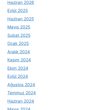
Haziran 2026
Eylül 2025
Haziran 2025
Mayıs 2025
Şubat 2025
Ocak 2025
Aralık 2024
Kasım 2024
Ekim 2024
Eylül 2024
Ağustos 2024
Temmuz 2024
Haziran 2024
Mayıs 2024