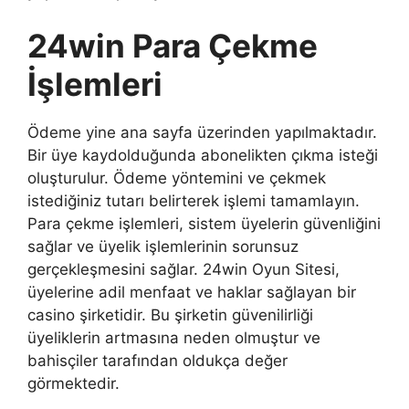
24win Para Çekme
İşlemleri
Ödeme yine ana sayfa üzerinden yapılmaktadır.
Bir üye kaydolduğunda abonelikten çıkma isteği
oluşturulur. Ödeme yöntemini ve çekmek
istediğiniz tutarı belirterek işlemi tamamlayın.
Para çekme işlemleri, sistem üyelerin güvenliğini
sağlar ve üyelik işlemlerinin sorunsuz
gerçekleşmesini sağlar. 24win Oyun Sitesi,
üyelerine adil menfaat ve haklar sağlayan bir
casino şirketidir. Bu şirketin güvenilirliği
üyeliklerin artmasına neden olmuştur ve
bahisçiler tarafından oldukça değer
görmektedir.