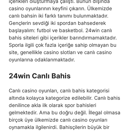
içerikleri oluşturmaya çalıştı. Bunun dışında
casino oyunlarının keyfini çıkarın. Ülkemizde
canlı bahsin iki farklı tanımı bulunmaktadır.
Gençlerin sevdiği iki spordan bahsederek
başlayalım: futbol ve basketbol. 24win canlı
bahis siteleri gibi içerikler barındırmamaktadır.
Sporla ilgili çok fazla içeriğe sahip olmayan bu
site, genellikle casino slotları ve canlı casino
oyunlarına odaklanmaktadır.
24win Canlı Bahis
Canlı casino oyunları, canlı bahis kategorisi
altında kolayca kategorize edilebilir. Canlı bahis
denilince akla ilk olarak spor bahisleri
gelmektedir. Ama bu doğru değil. İllegal olmasa
birçok üye ülkemizde canlı casino oyunları
oynamakla ilgilenirdi. Bahisçilerin büyük bir