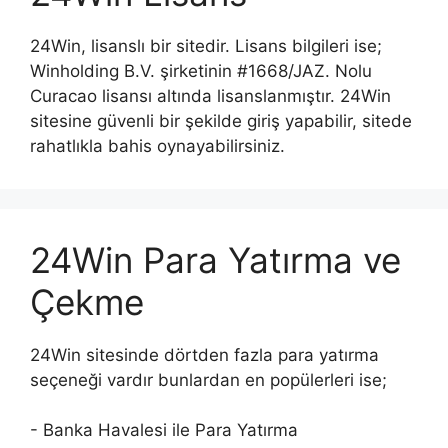
24Win, lisanslı bir sitedir. Lisans bilgileri ise;
Winholding B.V. şirketinin #1668/JAZ. Nolu
Curacao lisansı altında lisanslanmıştır. 24Win
sitesine güvenli bir şekilde giriş yapabilir, sitede
rahatlıkla bahis oynayabilirsiniz.
24Win Para Yatırma ve
Çekme
24Win sitesinde dörtden fazla para yatırma
seçeneği vardır bunlardan en popülerleri ise;
- Banka Havalesi ile Para Yatırma