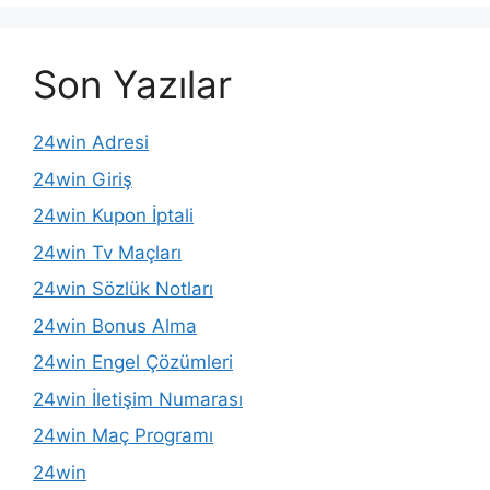
Son Yazılar
24win Adresi
24win Giriş
24win Kupon İptali
24win Tv Maçları
24win Sözlük Notları
24win Bonus Alma
24win Engel Çözümleri
24win İletişim Numarası
24win Maç Programı
24win