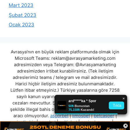
Mart 2023
Şubat 2023
Ocak 2023
Avrasya'nın en büyük reklam platformunda olmak için
Microsoft Teams:
reklam@avrasyamarketing.com
adresimizden veya Telegram: @Avrasyamarketing
adresimizden irtibat kurabilirsiniz. (Tek iletişim
adreslerimiz teams / telegram ve mail adresimizdir.
Harici hiçbir iletişim adresimiz bulunmamaktadır.
Lütfen itibar etmeyiniz.) Türkiye yasalarına göre 7258
sayılı kanun uyarınca yasa dışı bahis oynamanın
cezaları mevcuttur. Şu an bulunduğunuz site hiç bir
şekilde illegal bahis oyunları oynatmıyor ve oynamaya
aracı olmuyordur.
asporbet
|
limosbet
|
betcasper
|
jestbahis
|
ozanbet
|
celticbet
|
casinobeymen
|
×
panabahis