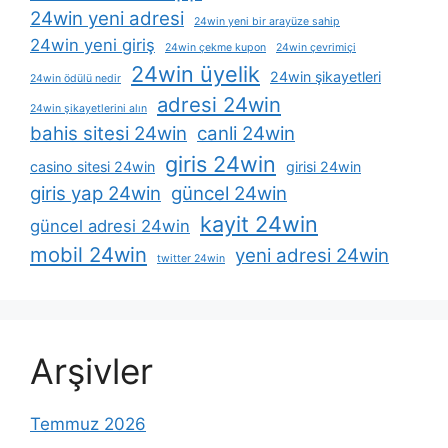
24win yeni adresi
24win yeni bir arayüze sahip
24win yeni giriş
24win çekme kupon
24win çevrimiçi
24win üyelik
24win şikayetleri
24win ödülü nedir
adresi 24win
24win şikayetlerini alın
bahis sitesi 24win
canli 24win
giris 24win
casino sitesi 24win
girisi 24win
giris yap 24win
güncel 24win
kayit 24win
güncel adresi 24win
mobil 24win
yeni adresi 24win
twitter 24win
Arşivler
Temmuz 2026