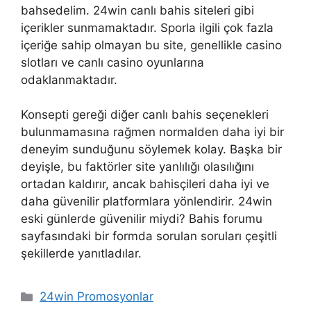
bahsedelim. 24win canlı bahis siteleri gibi
içerikler sunmamaktadır. Sporla ilgili çok fazla
içeriğe sahip olmayan bu site, genellikle casino
slotları ve canlı casino oyunlarına
odaklanmaktadır.
Konsepti gereği diğer canlı bahis seçenekleri
bulunmamasına rağmen normalden daha iyi bir
deneyim sunduğunu söylemek kolay. Başka bir
deyişle, bu faktörler site yanlılığı olasılığını
ortadan kaldırır, ancak bahisçileri daha iyi ve
daha güvenilir platformlara yönlendirir. 24win
eski günlerde güvenilir miydi? Bahis forumu
sayfasındaki bir formda sorulan soruları çeşitli
şekillerde yanıtladılar.
Kategoriler
24win Promosyonlar