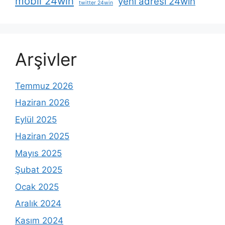
mobil 24win
yeni adresi 24win
twitter 24win
Arşivler
Temmuz 2026
Haziran 2026
Eylül 2025
Haziran 2025
Mayıs 2025
Şubat 2025
Ocak 2025
Aralık 2024
Kasım 2024