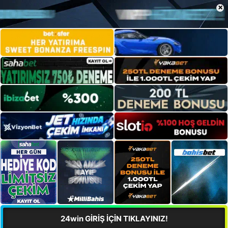
×
24win GİRİŞ İÇİN TIKLAYINIZ!