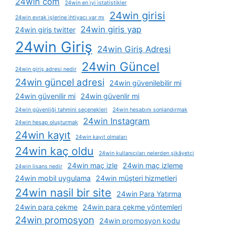
24win com
24win en i̇yi i̇statistikler
24win girisi
24win evrak i̇şlerine i̇htiyacı var mı
24win giris yap
24win giris twitter
24win Giriş
24win Giriş Adresi
24win Güncel
24win giriş adresi nedir
24win güncel adresi
24win güvenilebilir mi
24win güvenilir mi
24win güvenlir mi
24win güvenliği tahmini seçenekleri
24win hesabını sonlandırmak
24win Instagram
24win hesap oluşturmak
24win kayıt
24win kayıt olmaları
24win kaç oldu
24win kullanıcıları nelerden şikâyetçi
24win maç izle
24win maç izleme
24win lisans nedir
24win mobil uygulama
24win müşteri hizmetleri
24win nasil bir site
24win Para Yatırma
24win para çekme
24win para çekme yöntemleri
24win promosyon
24win promosyon kodu