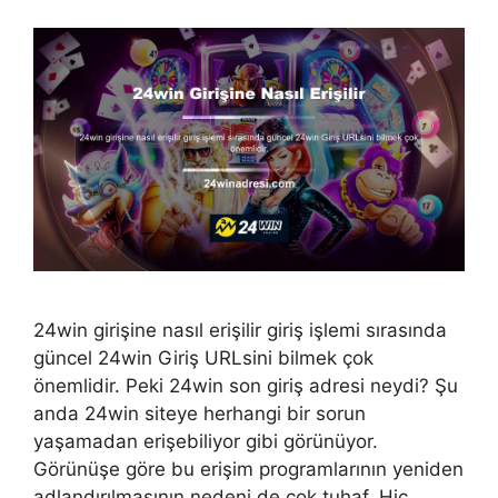
24win girişine nasıl erişilir giriş işlemi sırasında
güncel 24win Giriş URLsini bilmek çok
önemlidir. Peki 24win son giriş adresi neydi? Şu
anda 24win siteye herhangi bir sorun
yaşamadan erişebiliyor gibi görünüyor.
Görünüşe göre bu erişim programlarının yeniden
adlandırılmasının nedeni de çok tuhaf. Hiç