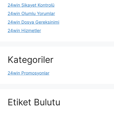
24win Şikayet Kontrolü
24win Olumlu Yorumlar
24win Dosya Gereksinimi
24win Hizmetler
Kategoriler
24win Promosyonlar
Etiket Bulutu