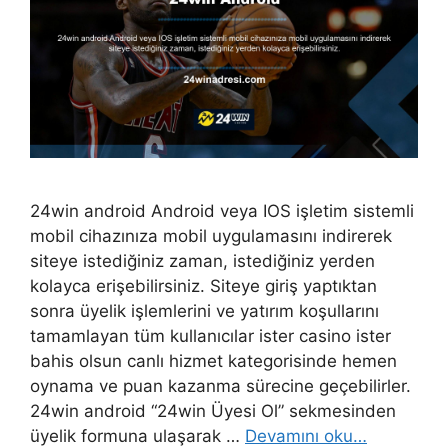
24win android Android veya IOS işletim sistemli
mobil cihazınıza mobil uygulamasını indirerek
siteye istediğiniz zaman, istediğiniz yerden
kolayca erişebilirsiniz. Siteye giriş yaptıktan
sonra üyelik işlemlerini ve yatırım koşullarını
tamamlayan tüm kullanıcılar ister casino ister
bahis olsun canlı hizmet kategorisinde hemen
oynama ve puan kazanma sürecine geçebilirler.
24win android “24win Üyesi Ol” sekmesinden
üyelik formuna ulaşarak …
Devamını oku…