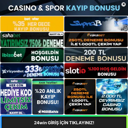
×
24win GİRİŞ İÇİN TIKLAYINIZ!