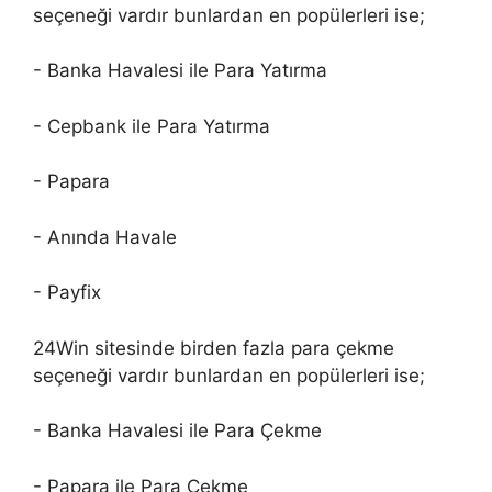
seçeneği vardır bunlardan en popülerleri ise;
- Banka Havalesi ile Para Yatırma
- Cepbank ile Para Yatırma
- Papara
- Anında Havale
- Payfix
24Win sitesinde birden fazla para çekme
seçeneği vardır bunlardan en popülerleri ise;
- Banka Havalesi ile Para Çekme
- Papara ile Para Çekme