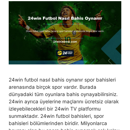
24win futbol nasıl bahis oynanır spor bahisleri
arenasında birçok spor vardır. Burada
dünyadaki tüm oyunlara bahis oynayabilirsiniz.
24win ayrıca üyelerine maçlarını ücretsiz olarak
izleyebilecekleri bir 24win TV platformu
sunmaktadır. 24win futbol bahisleri, spor
bahisleri bölümlerinden biridir. Milyonlarca