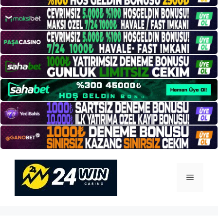
İçeriğe
atla
Menü