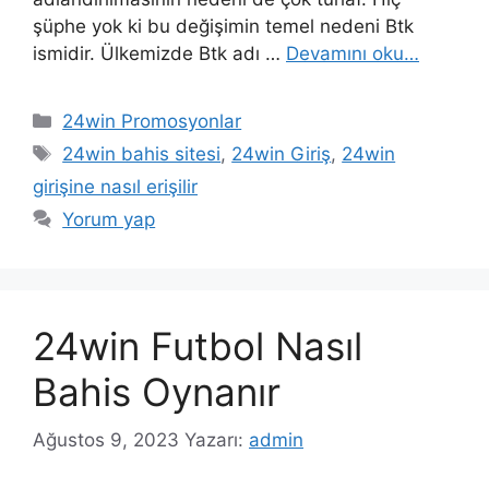
şüphe yok ki bu değişimin temel nedeni Btk
ismidir. Ülkemizde Btk adı …
Devamını oku…
Kategoriler
24win Promosyonlar
Etiketler
24win bahis sitesi
,
24win Giriş
,
24win
girişine nasıl erişilir
Yorum yap
24win Futbol Nasıl
Bahis Oynanır
Ağustos 9, 2023
Yazarı:
admin