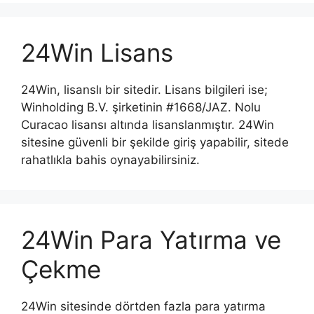
24Win Lisans
24Win, lisanslı bir sitedir. Lisans bilgileri ise;
Winholding B.V. şirketinin #1668/JAZ. Nolu
Curacao lisansı altında lisanslanmıştır. 24Win
sitesine güvenli bir şekilde giriş yapabilir, sitede
rahatlıkla bahis oynayabilirsiniz.
24Win Para Yatırma ve
Çekme
24Win sitesinde dörtden fazla para yatırma