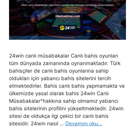
24win canlı müsabakalar Canlı bahis oyunları
tüm dünyada zamanında oynanmaktadır. Türk
bahisçiler de canlı bahis oyunlarına sahip
oldukları için yabancı bahis sitelerini tercih
etmektedirler. Bahis canlı bahis yapmamakta ve
ülkemizde yasal olarak bahis 24win Canlı
Müsabakalar^hakkına sahip olmamız yabancı
bahis sitelerinin profilini yükseltmektedir. 24win
sitesi de oldukça ilgi çekici bir canlı bahis
sitesidir. 24win nasıl …
Devamını oku…