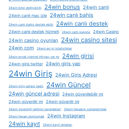
24win bonus
24win canli
24win bilgi değişikliği
24win canlı bahis
24win canli maç izle
24win canlı destek
24win canlı bahis destek ekibi
24win canlı destek hizmeti
24win Casino
24win canlı kuponu
24win casino sitesi
24win casino oyunları
24win com
24win en i̇yi i̇statistikler
24win girisi
24win evrak i̇şlerine i̇htiyacı var mı
24win giris yap
24win giris twitter
24win Giriş
24win Giriş Adresi
24win Güncel
24win giriş adresi nedir
24win güncel adresi
24win güvenilebilir mi
24win güvenilir mi
24win güvenlir mi
24win güvenliği tahmini seçenekleri
24win hesabını sonlandırmak
24win Instagram
24win hesap oluşturmak
24win kayıt
24win kayıt olmaları