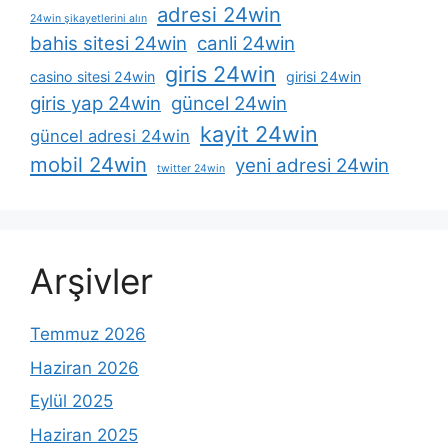
adresi 24win
24win şikayetlerini alın
bahis sitesi 24win
canli 24win
giris 24win
casino sitesi 24win
girisi 24win
giris yap 24win
güncel 24win
kayit 24win
güncel adresi 24win
mobil 24win
yeni adresi 24win
twitter 24win
Arşivler
Temmuz 2026
Haziran 2026
Eylül 2025
Haziran 2025