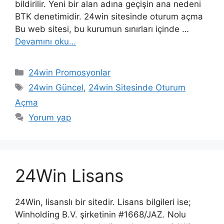
bildirilir. Yeni bir alan adına geçişin ana nedeni
BTK denetimidir. 24win sitesinde oturum açma
Bu web sitesi, bu kurumun sınırları içinde …
Devamını oku…
Kategoriler
24win Promosyonlar
Etiketler
24win Güncel
,
24win Sitesinde Oturum
Açma
Yorum yap
24Win Lisans
24Win, lisanslı bir sitedir. Lisans bilgileri ise;
Winholding B.V. şirketinin #1668/JAZ. Nolu