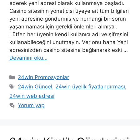
ederek yeni adresi olarak kullanmaya başladı.
Casino sitesinin yöneticisi üyeye ait tüm bilgileri
yeni adresine göndermiş ve herhangi bir sorun
yaşanmaması için gerekli önlemleri almıştır.
Lütfen her üyenin kendi kullanıcı adı ve şifresini
kullanabileceğini unutmayın. Ver onu bana Yeni
adresinizden casino sitesine bağlanarak eski …
Devamını oku…
Kategoriler
24win Promosyonlar
Etiketler
24win Güncel
,
24win üyelik fiyatlandırması
,
24win web adresi
Yorum yap