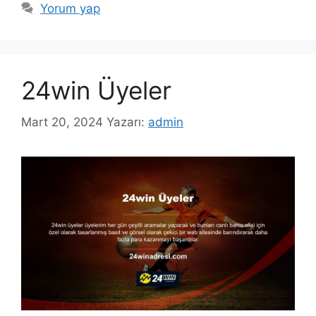
Yorum yap
24win Üyeler
Mart 20, 2024
Yazarı:
admin