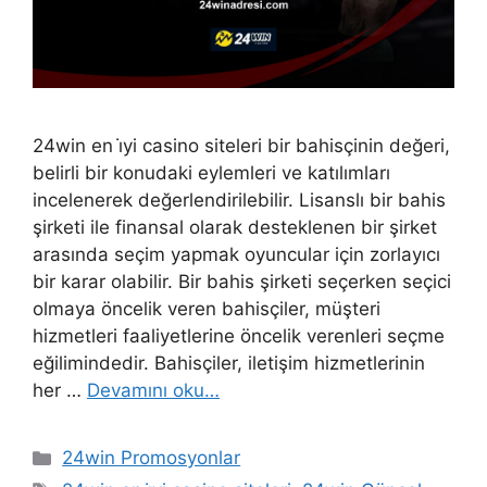
24win en i̇yi casino siteleri bir bahisçinin değeri,
belirli bir konudaki eylemleri ve katılımları
incelenerek değerlendirilebilir. Lisanslı bir bahis
şirketi ile finansal olarak desteklenen bir şirket
arasında seçim yapmak oyuncular için zorlayıcı
bir karar olabilir. Bir bahis şirketi seçerken seçici
olmaya öncelik veren bahisçiler, müşteri
hizmetleri faaliyetlerine öncelik verenleri seçme
eğilimindedir. Bahisçiler, iletişim hizmetlerinin
her …
Devamını oku…
Kategoriler
24win Promosyonlar
Etiketler