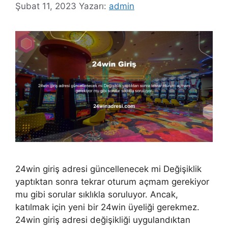
Şubat 11, 2023
Yazarı:
admin
24win giriş adresi güncellenecek mi Değişiklik
yaptıktan sonra tekrar oturum açmam gerekiyor
mu gibi sorular sıklıkla soruluyor. Ancak,
katılmak için yeni bir 24win üyeliği gerekmez.
24win giriş adresi değişikliği uygulandıktan