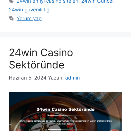
24win en i̇yi casino siteleri
,
24win Güncel
,
24win güvenilirliği
Yorum yap
24win Casino
Sektöründe
Haziran 5, 2024
Yazarı:
admin