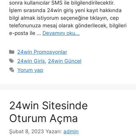
sonra kullanıcılar SMS ile bilgilendirilecektir.
İşlem sırasında 24win giriş yeni kayıt hakkında
bilgi almak istiyorum seçeneğine tıklayın, cep
telefonunuza mesaj olarak gönderilecek, bilgileri
e-posta ile …
Devamını oku…
Kategoriler
24win Promosyonlar
Etiketler
24win Giriş
,
24win Güncel
Yorum yap
24win Sitesinde
Oturum Açma
Şubat 8, 2023
Yazarı:
admin