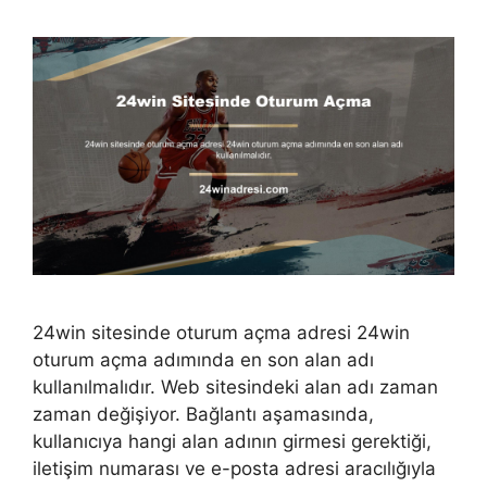
24win sitesinde oturum açma adresi 24win
oturum açma adımında en son alan adı
kullanılmalıdır. Web sitesindeki alan adı zaman
zaman değişiyor. Bağlantı aşamasında,
kullanıcıya hangi alan adının girmesi gerektiği,
iletişim numarası ve e-posta adresi aracılığıyla