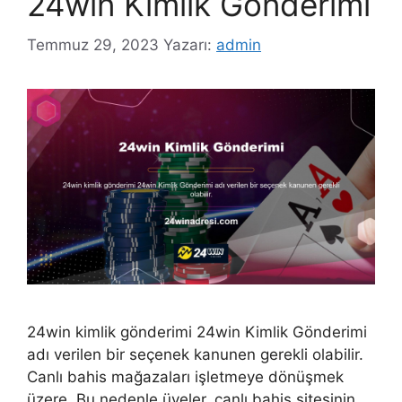
24win Kimlik Gönderimi
Temmuz 29, 2023
Yazarı:
admin
24win kimlik gönderimi 24win Kimlik Gönderimi
adı verilen bir seçenek kanunen gerekli olabilir.
Canlı bahis mağazaları işletmeye dönüşmek
üzere. Bu nedenle üyeler, canlı bahis sitesinin