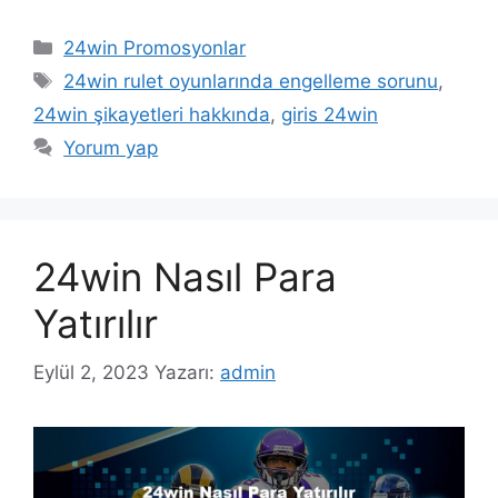
Kategoriler
24win Promosyonlar
Etiketler
24win rulet oyunlarında engelleme sorunu
,
24win şikayetleri hakkında
,
giris 24win
Yorum yap
24win Nasıl Para
Yatırılır
Eylül 2, 2023
Yazarı:
admin