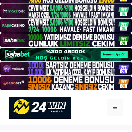
İçeriğe
atla
Menü