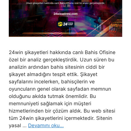
24win şikayetleri hakkında canlı Bahis Ofisine
özel bir analiz gerçekleştirdik. Uzun süren bu
analizin ardından bahis sitesinin ciddi bir
şikayet almadığını tespit ettik. Şikayet
sayfalarını incelerken, bahisçilerin ve
oyuncuların genel olarak sayfadan memnun
olduğunu akılda tutmak önemlidir. Bu
memnuniyeti sağlamak için müşteri
hizmetlerinden bir çözüm aldık. Bu web sitesi
tüm 24win şikayetlerini içermektedir. Sitenin
yasal …
Devamını oku…