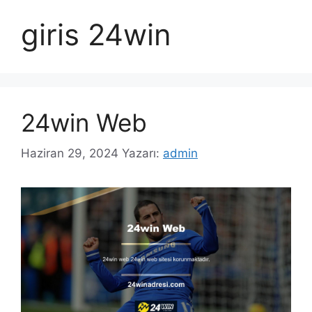
giris 24win
24win Web
Haziran 29, 2024
Yazarı:
admin