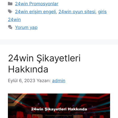
Kategoriler
24win Promosyonlar
Etiketler
24win erişim engeli
,
24win oyun sitesi
,
giris
24win
Yorum yap
24win Şikayetleri
Hakkında
Eylül 6, 2023
Yazarı:
admin