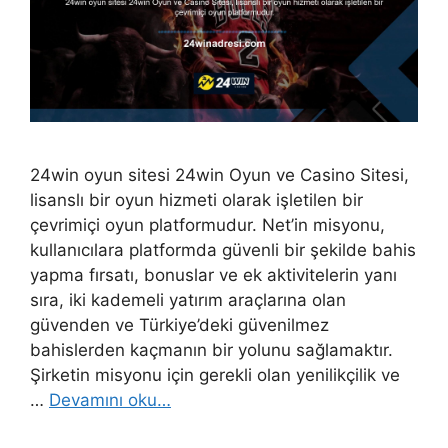
24win oyun sitesi 24win Oyun ve Casino Sitesi,
lisanslı bir oyun hizmeti olarak işletilen bir
çevrimiçi oyun platformudur. Net’in misyonu,
kullanıcılara platformda güvenli bir şekilde bahis
yapma fırsatı, bonuslar ve ek aktivitelerin yanı
sıra, iki kademeli yatırım araçlarına olan
güvenden ve Türkiye’deki güvenilmez
bahislerden kaçmanın bir yolunu sağlamaktır.
Şirketin misyonu için gerekli olan yenilikçilik ve
…
Devamını oku…