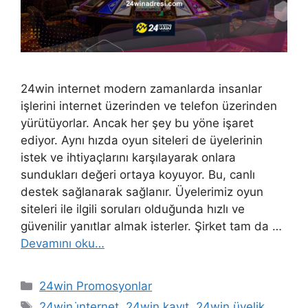
24win internet modern zamanlarda insanlar
işlerini internet üzerinden ve telefon üzerinden
yürütüyorlar. Ancak her şey bu yöne işaret
ediyor. Aynı hızda oyun siteleri de üyelerinin
istek ve ihtiyaçlarını karşılayarak onlara
sundukları değeri ortaya koyuyor. Bu, canlı
destek sağlanarak sağlanır. Üyelerimiz oyun
siteleri ile ilgili soruları olduğunda hızlı ve
güvenilir yanıtlar almak isterler. Şirket tam da …
Devamını oku…
Kategoriler
24win Promosyonlar
Etiketler
24win i̇nternet
,
24win kayıt
,
24win üyelik