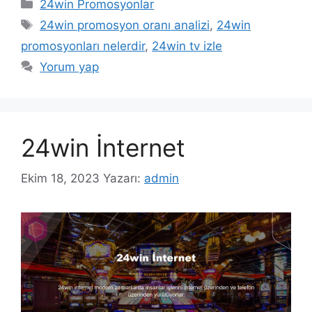
Kategoriler
24win Promosyonlar
Etiketler
24win promosyon oranı analizi
,
24win
promosyonları nelerdir
,
24win tv izle
Yorum yap
24win İnternet
Ekim 18, 2023
Yazarı:
admin