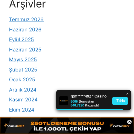
Arşivler
Temmuz 2026
Haziran 2026
Eylül 2025
Haziran 2025
Mayıs 2025
Şubat 2025
Ocak 2025
Aralık 2024
Kasım 2024
Ekim 2024
Eylül 2024
×
Ağustos 2024