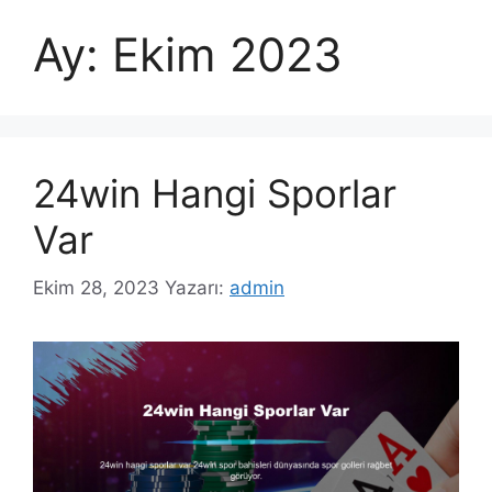
Ay:
Ekim 2023
24win Hangi Sporlar
Var
Ekim 28, 2023
Yazarı:
admin