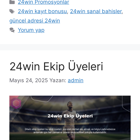
Kategoriler
24win Promosyonlar
Etiketler
24win kayıt bonusu
,
24win sanal bahisler
,
güncel adresi 24win
Yorum yap
24win Ekip Üyeleri
Mayıs 24, 2025
Yazarı:
admin