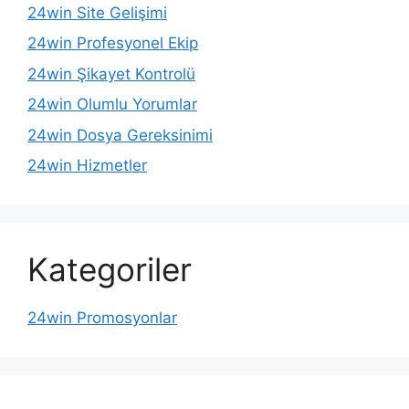
24win Site Gelişimi
24win Profesyonel Ekip
24win Şikayet Kontrolü
24win Olumlu Yorumlar
24win Dosya Gereksinimi
24win Hizmetler
Kategoriler
24win Promosyonlar