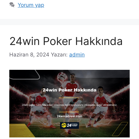
Yorum yap
24win Poker Hakkında
Haziran 8, 2024
Yazarı:
admin