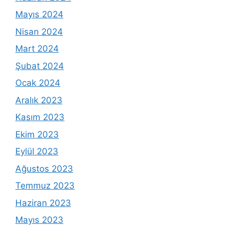
Mayıs 2024
Nisan 2024
Mart 2024
Şubat 2024
Ocak 2024
Aralık 2023
Kasım 2023
Ekim 2023
Eylül 2023
Ağustos 2023
Temmuz 2023
Haziran 2023
Mayıs 2023