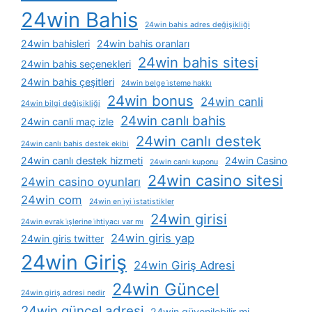
24win Bahis
24win bahis adres değişikliği
24win bahisleri
24win bahis oranları
24win bahis sitesi
24win bahis seçenekleri
24win bahis çeşitleri
24win belge i̇steme hakkı
24win bonus
24win canli
24win bilgi değişikliği
24win canlı bahis
24win canli maç izle
24win canlı destek
24win canlı bahis destek ekibi
24win canlı destek hizmeti
24win Casino
24win canlı kuponu
24win casino sitesi
24win casino oyunları
24win com
24win en i̇yi i̇statistikler
24win girisi
24win evrak i̇şlerine i̇htiyacı var mı
24win giris yap
24win giris twitter
24win Giriş
24win Giriş Adresi
24win Güncel
24win giriş adresi nedir
24win güncel adresi
24win güvenilebilir mi