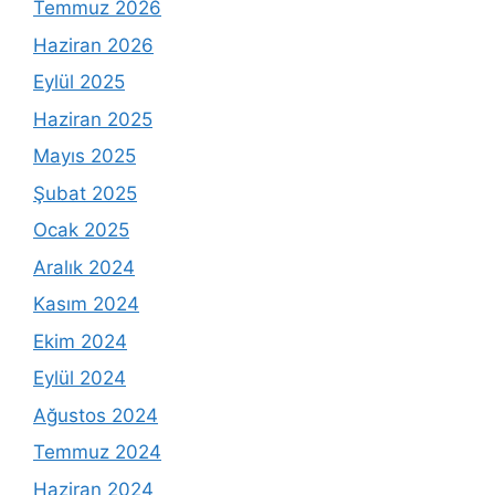
Temmuz 2026
Haziran 2026
Eylül 2025
Haziran 2025
Mayıs 2025
Şubat 2025
Ocak 2025
Aralık 2024
Kasım 2024
Ekim 2024
Eylül 2024
Ağustos 2024
Temmuz 2024
Haziran 2024