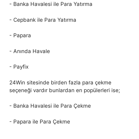
- Banka Havalesi ile Para Yatırma
- Cepbank ile Para Yatırma
- Papara
- Anında Havale
- Payfix
24Win sitesinde birden fazla para çekme
seçeneği vardır bunlardan en popülerleri ise;
- Banka Havalesi ile Para Çekme
- Papara ile Para Çekme