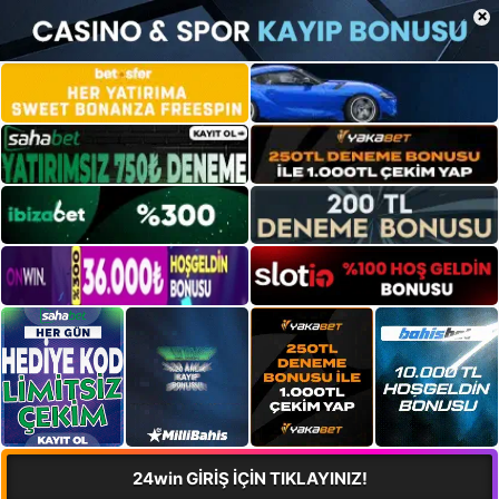
×
24win GİRİŞ İÇİN TIKLAYINIZ!