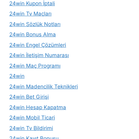
24win Kupon İptali
24win Tv Maçları
24win Sözlük Notları
24win Bonus Alma
24win Engel Çözümleri
24win İletişim Numarası
24win Maç Programı
24win
24win Madencilik Teknikleri
24win Bet Girişi
24win Hesap Kapatma
24win Mobil Ticari
24win Tv Bildirimi
24win Kayıt Bonusu