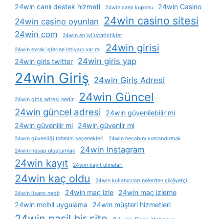
24win canlı destek hizmeti
24win Casino
24win canlı kuponu
24win casino sitesi
24win casino oyunları
24win com
24win en i̇yi i̇statistikler
24win girisi
24win evrak i̇şlerine i̇htiyacı var mı
24win giris yap
24win giris twitter
24win Giriş
24win Giriş Adresi
24win Güncel
24win giriş adresi nedir
24win güncel adresi
24win güvenilebilir mi
24win güvenilir mi
24win güvenlir mi
24win güvenliği tahmini seçenekleri
24win hesabını sonlandırmak
24win Instagram
24win hesap oluşturmak
24win kayıt
24win kayıt olmaları
24win kaç oldu
24win kullanıcıları nelerden şikâyetçi
24win maç izle
24win maç izleme
24win lisans nedir
24win mobil uygulama
24win müşteri hizmetleri
24win nasil bir site