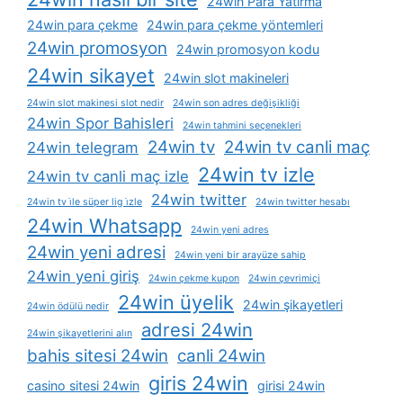
24win Para Yatırma
24win para çekme
24win para çekme yöntemleri
24win promosyon
24win promosyon kodu
24win sikayet
24win slot makineleri
24win slot makinesi slot nedir
24win son adres değişikliği
24win Spor Bahisleri
24win tahmini seçenekleri
24win tv
24win tv canli maç
24win telegram
24win tv izle
24win tv canli maç izle
24win twitter
24win tv i̇le süper lig i̇zle
24win twitter hesabı
24win Whatsapp
24win yeni adres
24win yeni adresi
24win yeni bir arayüze sahip
24win yeni giriş
24win çekme kupon
24win çevrimiçi
24win üyelik
24win şikayetleri
24win ödülü nedir
adresi 24win
24win şikayetlerini alın
bahis sitesi 24win
canli 24win
giris 24win
casino sitesi 24win
girisi 24win