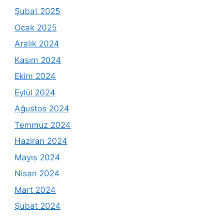
Şubat 2025
Ocak 2025
Aralık 2024
Kasım 2024
Ekim 2024
Eylül 2024
Ağustos 2024
Temmuz 2024
Haziran 2024
Mayıs 2024
Nisan 2024
Mart 2024
Şubat 2024