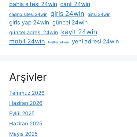
bahis sitesi 24win
canli 24win
giris 24win
casino sitesi 24win
girisi 24win
giris yap 24win
güncel 24win
kayit 24win
güncel adresi 24win
mobil 24win
yeni adresi 24win
twitter 24win
Arşivler
Temmuz 2026
Haziran 2026
Eylül 2025
Haziran 2025
Mayıs 2025