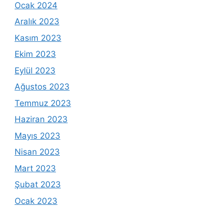
Ocak 2024
Aralık 2023
Kasım 2023
Ekim 2023
Eylül 2023
Ağustos 2023
Temmuz 2023
Haziran 2023
Mayıs 2023
Nisan 2023
Mart 2023
Şubat 2023
Ocak 2023