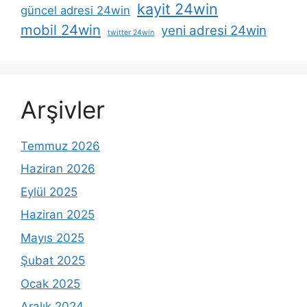
kayit 24win
güncel adresi 24win
mobil 24win
yeni adresi 24win
twitter 24win
Arşivler
Temmuz 2026
Haziran 2026
Eylül 2025
Haziran 2025
Mayıs 2025
Şubat 2025
Ocak 2025
Aralık 2024