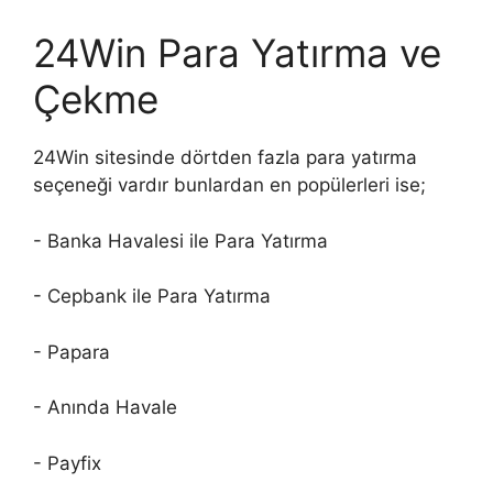
24Win Para Yatırma ve
Çekme
24Win sitesinde dörtden fazla para yatırma
seçeneği vardır bunlardan en popülerleri ise;
- Banka Havalesi ile Para Yatırma
- Cepbank ile Para Yatırma
- Papara
- Anında Havale
- Payfix