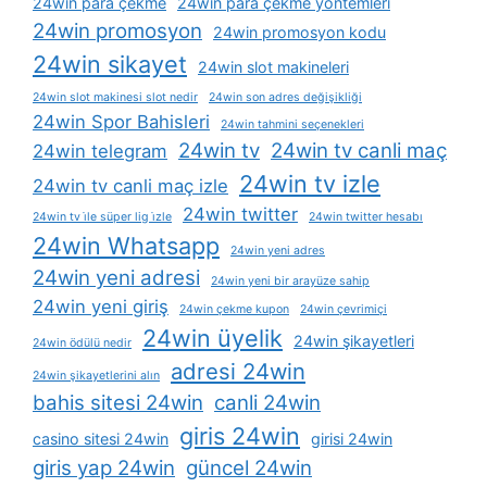
24win para çekme
24win para çekme yöntemleri
24win promosyon
24win promosyon kodu
24win sikayet
24win slot makineleri
24win slot makinesi slot nedir
24win son adres değişikliği
24win Spor Bahisleri
24win tahmini seçenekleri
24win tv
24win tv canli maç
24win telegram
24win tv izle
24win tv canli maç izle
24win twitter
24win tv i̇le süper lig i̇zle
24win twitter hesabı
24win Whatsapp
24win yeni adres
24win yeni adresi
24win yeni bir arayüze sahip
24win yeni giriş
24win çekme kupon
24win çevrimiçi
24win üyelik
24win şikayetleri
24win ödülü nedir
adresi 24win
24win şikayetlerini alın
bahis sitesi 24win
canli 24win
giris 24win
casino sitesi 24win
girisi 24win
giris yap 24win
güncel 24win