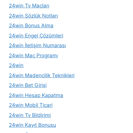
24win Tv Maçları
24win Sözlük Notları
24win Bonus Alma
24win Engel Çözümleri
24win İletişim Numarası
24win Maç Programı
24win
24win Madencilik Teknikleri
24win Bet Girişi
24win Hesap Kapatma
24win Mobil Ticari
24win Tv Bildirimi
24win Kayıt Bonusu