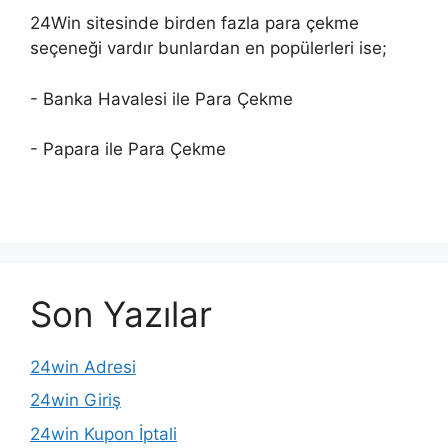
24Win sitesinde birden fazla para çekme
seçeneği vardır bunlardan en popülerleri ise;
- Banka Havalesi ile Para Çekme
- Papara ile Para Çekme
Son Yazılar
24win Adresi
24win Giriş
24win Kupon İptali