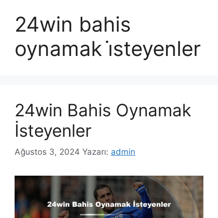
24win bahis
oynamak i̇steyenler
24win Bahis Oynamak
İsteyenler
Ağustos 3, 2024
Yazarı:
admin