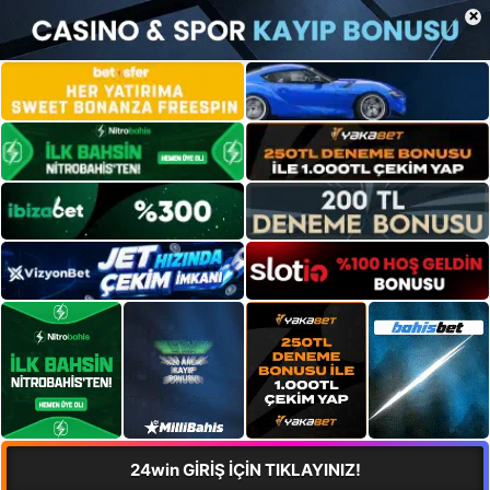
×
24win GİRİŞ İÇİN TIKLAYINIZ!