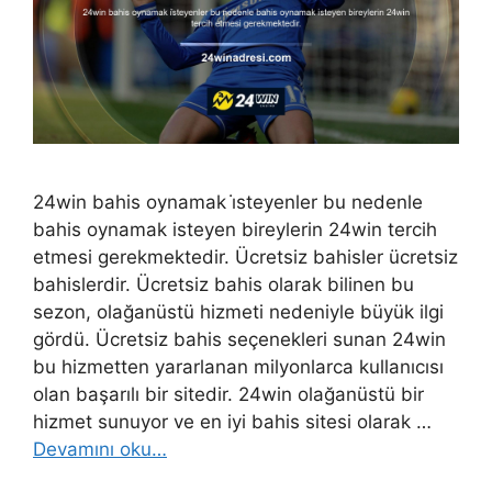
24win bahis oynamak i̇steyenler bu nedenle
bahis oynamak isteyen bireylerin 24win tercih
etmesi gerekmektedir. Ücretsiz bahisler ücretsiz
bahislerdir. Ücretsiz bahis olarak bilinen bu
sezon, olağanüstü hizmeti nedeniyle büyük ilgi
gördü. Ücretsiz bahis seçenekleri sunan 24win
bu hizmetten yararlanan milyonlarca kullanıcısı
olan başarılı bir sitedir. 24win olağanüstü bir
hizmet sunuyor ve en iyi bahis sitesi olarak …
Devamını oku…