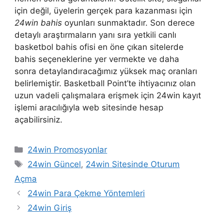
için değil, üyelerin gerçek para kazanması için
24win bahis
oyunları sunmaktadır. Son derece
detaylı araştırmaların yanı sıra yetkili canlı
basketbol bahis ofisi en öne çıkan sitelerde
bahis seçeneklerine yer vermekte ve daha
sonra detaylandıracağımız yüksek maç oranları
belirlemiştir. Basketball Point’te ihtiyacınız olan
uzun vadeli çalışmalara erişmek için 24win kayıt
işlemi aracılığıyla web sitesinde hesap
açabilirsiniz.
Kategoriler
24win Promosyonlar
Etiketler
24win Güncel
,
24win Sitesinde Oturum
Açma
24win Para Çekme Yöntemleri
24win Giriş