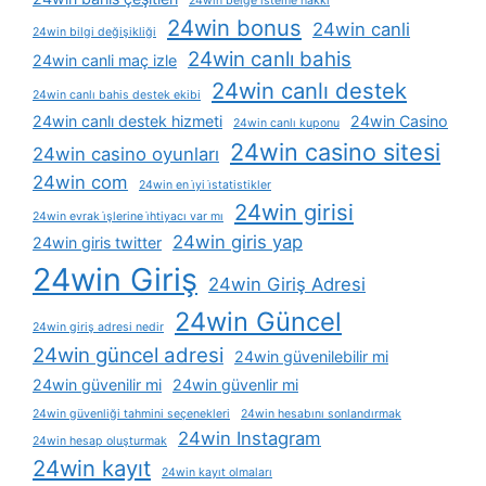
24win belge i̇steme hakkı
24win bonus
24win canli
24win bilgi değişikliği
24win canlı bahis
24win canli maç izle
24win canlı destek
24win canlı bahis destek ekibi
24win canlı destek hizmeti
24win Casino
24win canlı kuponu
24win casino sitesi
24win casino oyunları
24win com
24win en i̇yi i̇statistikler
24win girisi
24win evrak i̇şlerine i̇htiyacı var mı
24win giris yap
24win giris twitter
24win Giriş
24win Giriş Adresi
24win Güncel
24win giriş adresi nedir
24win güncel adresi
24win güvenilebilir mi
24win güvenilir mi
24win güvenlir mi
24win güvenliği tahmini seçenekleri
24win hesabını sonlandırmak
24win Instagram
24win hesap oluşturmak
24win kayıt
24win kayıt olmaları