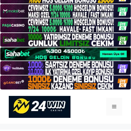
İçeriğe
atla
Menü