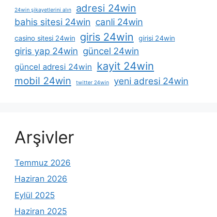
adresi 24win
24win şikayetlerini alın
bahis sitesi 24win
canli 24win
giris 24win
casino sitesi 24win
girisi 24win
giris yap 24win
güncel 24win
kayit 24win
güncel adresi 24win
mobil 24win
yeni adresi 24win
twitter 24win
Arşivler
Temmuz 2026
Haziran 2026
Eylül 2025
Haziran 2025