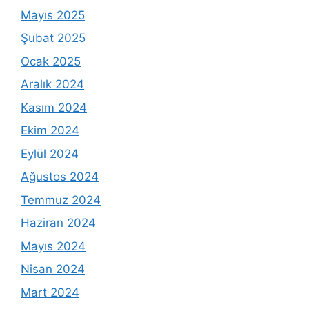
Mayıs 2025
Şubat 2025
Ocak 2025
Aralık 2024
Kasım 2024
Ekim 2024
Eylül 2024
Ağustos 2024
Temmuz 2024
Haziran 2024
Mayıs 2024
Nisan 2024
Mart 2024