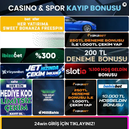
×
24win GİRİŞ İÇİN TIKLAYINIZ!