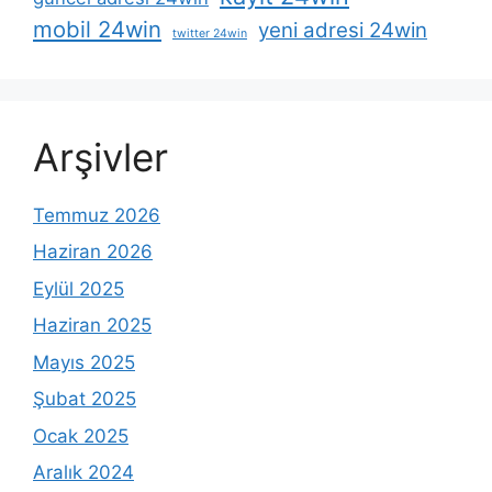
mobil 24win
yeni adresi 24win
twitter 24win
Arşivler
Temmuz 2026
Haziran 2026
Eylül 2025
Haziran 2025
Mayıs 2025
Şubat 2025
Ocak 2025
Aralık 2024