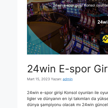
24win E-spor Gir
Mart 15, 2023
Yazarı:
admin
24win e-spor girişi Konsol oyunları ile oy
ligler ve dünyanın en iyi takımları da yükse
dünya şampiyonu olacak mı 24win güncel g