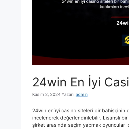
24win En İyi Casi
Kasım 2, 2024
Yazarı:
admin
24win en i̇yi casino siteleri bir bahisçinin 
incelenerek değerlendirilebilir. Lisanslı bir
şirket arasında seçim yapmak oyuncular için 