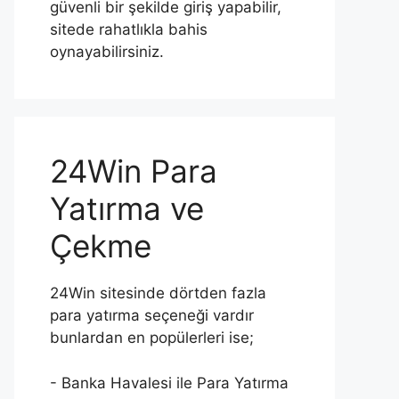
güvenli bir şekilde giriş yapabilir,
sitede rahatlıkla bahis
oynayabilirsiniz.
24Win Para
Yatırma ve
Çekme
24Win sitesinde dörtden fazla
para yatırma seçeneği vardır
bunlardan en popülerleri ise;
- Banka Havalesi ile Para Yatırma