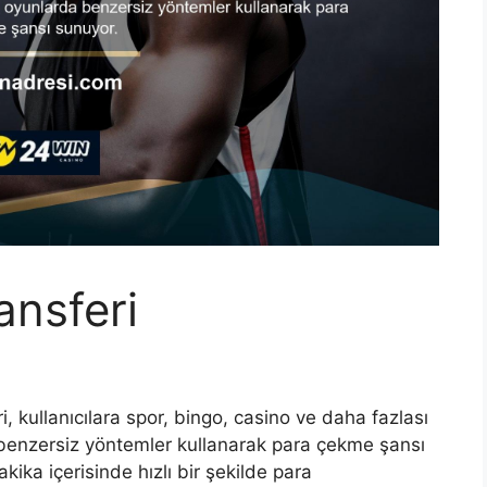
nsferi
, kullanıcılara spor, bingo, casino ve daha fazlası
 benzersiz yöntemler kullanarak para çekme şansı
kika içerisinde hızlı bir şekilde para