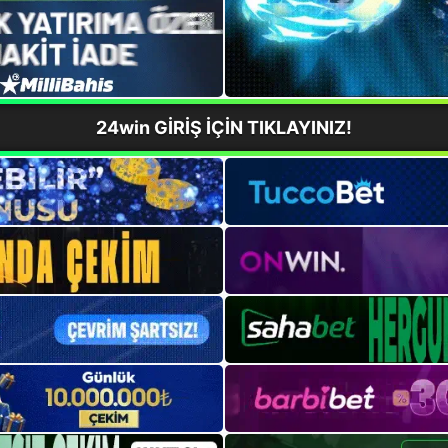
24win GİRİŞ İÇİN TIKLAYINIZ!