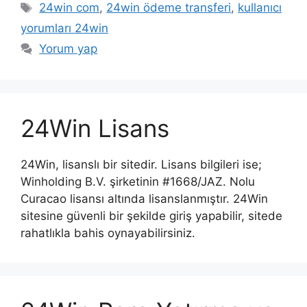
Etiketler
24win com
,
24win ödeme transferi
,
kullanıcı
yorumları 24win
Yorum yap
24Win Lisans
24Win, lisanslı bir sitedir. Lisans bilgileri ise;
Winholding B.V. şirketinin #1668/JAZ. Nolu
Curacao lisansı altında lisanslanmıştır. 24Win
sitesine güvenli bir şekilde giriş yapabilir, sitede
rahatlıkla bahis oynayabilirsiniz.