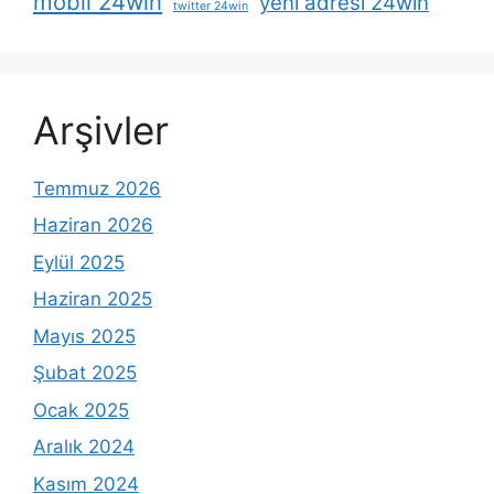
mobil 24win
yeni adresi 24win
twitter 24win
Arşivler
Temmuz 2026
Haziran 2026
Eylül 2025
Haziran 2025
Mayıs 2025
Şubat 2025
Ocak 2025
Aralık 2024
Kasım 2024