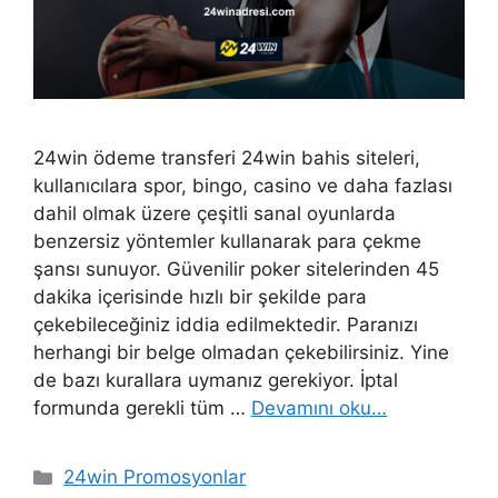
24win ödeme transferi 24win bahis siteleri,
kullanıcılara spor, bingo, casino ve daha fazlası
dahil olmak üzere çeşitli sanal oyunlarda
benzersiz yöntemler kullanarak para çekme
şansı sunuyor. Güvenilir poker sitelerinden 45
dakika içerisinde hızlı bir şekilde para
çekebileceğiniz iddia edilmektedir. Paranızı
herhangi bir belge olmadan çekebilirsiniz. Yine
de bazı kurallara uymanız gerekiyor. İptal
formunda gerekli tüm …
Devamını oku…
Kategoriler
24win Promosyonlar