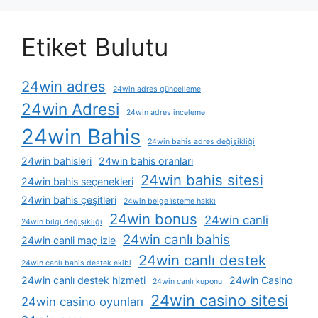
Etiket Bulutu
24win adres
24win adres güncelleme
24win Adresi
24win adres inceleme
24win Bahis
24win bahis adres değişikliği
24win bahisleri
24win bahis oranları
24win bahis sitesi
24win bahis seçenekleri
24win bahis çeşitleri
24win belge i̇steme hakkı
24win bonus
24win canli
24win bilgi değişikliği
24win canlı bahis
24win canli maç izle
24win canlı destek
24win canlı bahis destek ekibi
24win canlı destek hizmeti
24win Casino
24win canlı kuponu
24win casino sitesi
24win casino oyunları