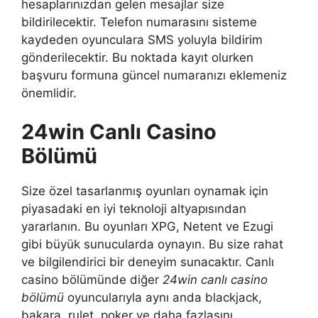
hesaplarınızdan gelen mesajlar size
bildirilecektir. Telefon numarasını sisteme
kaydeden oyunculara SMS yoluyla bildirim
gönderilecektir. Bu noktada kayıt olurken
başvuru formuna güncel numaranızı eklemeniz
önemlidir.
24win Canlı Casino
Bölümü
Size özel tasarlanmış oyunları oynamak için
piyasadaki en iyi teknoloji altyapısından
yararlanın. Bu oyunları XPG, Netent ve Ezugi
gibi büyük sunucularda oynayın. Bu size rahat
ve bilgilendirici bir deneyim sunacaktır. Canlı
casino bölümünde diğer
24win canlı casino
bölümü
oyuncularıyla aynı anda blackjack,
bakara, rulet, poker ve daha fazlasını