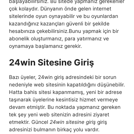
başlayabilirsiniz. Bu sitede yapmanız gerekenler
çok kolaydır. Dünyanın önde gelen internet
sitelerinde oyun oynayabilir ve bu oyunlardan
kazandığınız kazançları güvenli bir şekilde
hesabınıza çekebilirsiniz.Bunu yapmak için bir
abonelik oluşturmanız, para yatırmanız ve
oynamaya başlamanız gerekir.
24win Sitesine Giriş
Bazı üyeler, 24win giriş adresindeki bir sorun
nedeniyle web sitesinin kapatıldığını düşünebilir.
Hatta bahis sitesi kapanmamış, yeni bir adrese
taşınarak üyelerine kesintisiz hizmet vermeye
devam etmiştir. Bu noktada yapmanız gereken
tek şey yeni web sitenizin adresini ziyaret
etmektir. Güncel
24win sitesine giriş
giriş
adresinizi bulmanın birkaç yolu vardır.