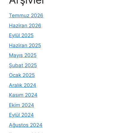
Temmuz 2026
Haziran 2026
Eylül 2025
Haziran 2025
Mayıs 2025
Şubat 2025
Ocak 2025
Aralık 2024
Kasım 2024
Ekim 2024
Eylül 2024
Ağustos 2024