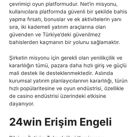
çevrimiçi oyun platformudur. Net’in misyonu,
kullanıcılara platformda güvenli bir şekilde bahis
yapma fırsatı, bonuslar ve ek aktivitelerin yanı
sıra, iki kademeli yatırım araçlarına olan
güvenden ve Türkiye’deki güvenilmez
bahislerden kaçmanın bir yolunu sağlamaktır.
Şirketin misyonu için gerekli olan yenilikçilik ve
kararlılığın tümü, pazara daha hızlı giriş ve güçlü
mali destek ile desteklenmektedir. Aslında
kurumsal yatırım planlayıcılarının kararlılığı, türün
hızlı popülaritesine ve oyun endüstrisi, özellikle
de casino endüstrisi üzerindeki etkisine
dayanıyor.
24win Erişim Engeli