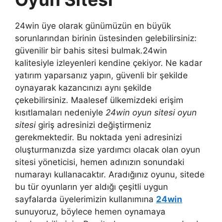
24win üye olarak günümüzün en büyük
sorunlarından birinin üstesinden gelebilirsiniz:
güvenilir bir bahis sitesi bulmak.24win
kalitesiyle izleyenleri kendine çekiyor. Ne kadar
yatırım yaparsanız yapın, güvenli bir şekilde
oynayarak kazancınızı aynı şekilde
çekebilirsiniz. Maalesef ülkemizdeki erişim
kısıtlamaları nedeniyle
24win oyun sitesi oyun
sitesi
giriş adresinizi değiştirmeniz
gerekmektedir. Bu noktada yeni adresinizi
oluşturmanızda size yardımcı olacak olan oyun
sitesi yöneticisi, hemen adınızın sonundaki
numarayı kullanacaktır. Aradığınız oyunu, sitede
bu tür oyunların yer aldığı çeşitli uygun
sayfalarda üyelerimizin kullanımına
24win
sunuyoruz, böylece hemen oynamaya