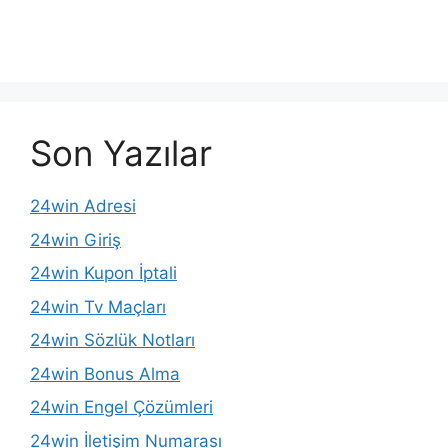
Son Yazılar
24win Adresi
24win Giriş
24win Kupon İptali
24win Tv Maçları
24win Sözlük Notları
24win Bonus Alma
24win Engel Çözümleri
24win İletişim Numarası