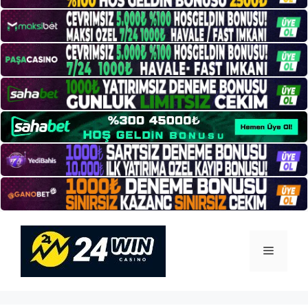
İçeriğe
atla
Menü