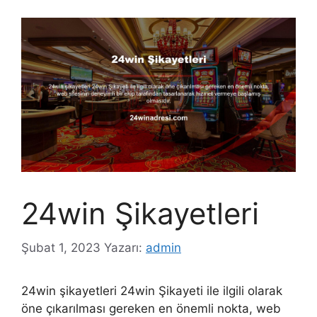
24win Şikayetleri
Şubat 1, 2023
Yazarı:
admin
24win şikayetleri 24win Şikayeti ile ilgili olarak
öne çıkarılması gereken en önemli nokta, web