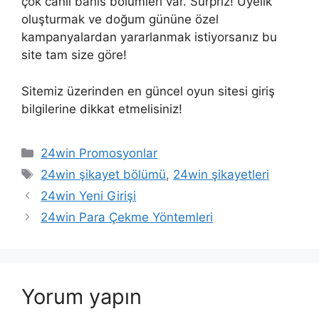
çok canlı bahis bölümleri var. Sürpriz! Üyelik
oluşturmak ve doğum gününe özel
kampanyalardan yararlanmak istiyorsanız bu
site tam size göre!
Sitemiz üzerinden en güncel oyun sitesi giriş
bilgilerine dikkat etmelisiniz!
Kategoriler
24win Promosyonlar
Etiketler
24win şikayet bölümü
,
24win şikayetleri
24win Yeni Girişi
24win Para Çekme Yöntemleri
Yorum yapın