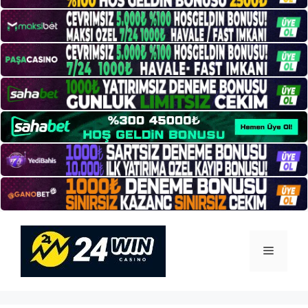
İçeriğe
atla
Menü