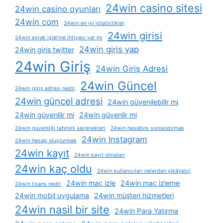
24win casino sitesi
24win casino oyunları
24win com
24win en i̇yi i̇statistikler
24win girisi
24win evrak i̇şlerine i̇htiyacı var mı
24win giris yap
24win giris twitter
24win Giriş
24win Giriş Adresi
24win Güncel
24win giriş adresi nedir
24win güncel adresi
24win güvenilebilir mi
24win güvenilir mi
24win güvenlir mi
24win güvenliği tahmini seçenekleri
24win hesabını sonlandırmak
24win Instagram
24win hesap oluşturmak
24win kayıt
24win kayıt olmaları
24win kaç oldu
24win kullanıcıları nelerden şikâyetçi
24win maç izle
24win maç izleme
24win lisans nedir
24win mobil uygulama
24win müşteri hizmetleri
24win nasil bir site
24win Para Yatırma