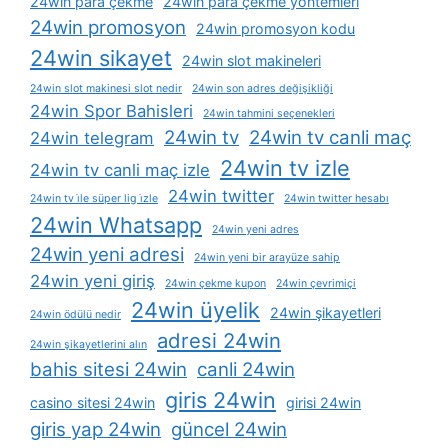
24win para çekme
24win para çekme yöntemleri
24win promosyon
24win promosyon kodu
24win sikayet
24win slot makineleri
24win slot makinesi slot nedir
24win son adres değişikliği
24win Spor Bahisleri
24win tahmini seçenekleri
24win tv
24win tv canli maç
24win telegram
24win tv izle
24win tv canli maç izle
24win twitter
24win tv i̇le süper lig i̇zle
24win twitter hesabı
24win Whatsapp
24win yeni adres
24win yeni adresi
24win yeni bir arayüze sahip
24win yeni giriş
24win çekme kupon
24win çevrimiçi
24win üyelik
24win şikayetleri
24win ödülü nedir
adresi 24win
24win şikayetlerini alın
bahis sitesi 24win
canli 24win
giris 24win
casino sitesi 24win
girisi 24win
giris yap 24win
güncel 24win