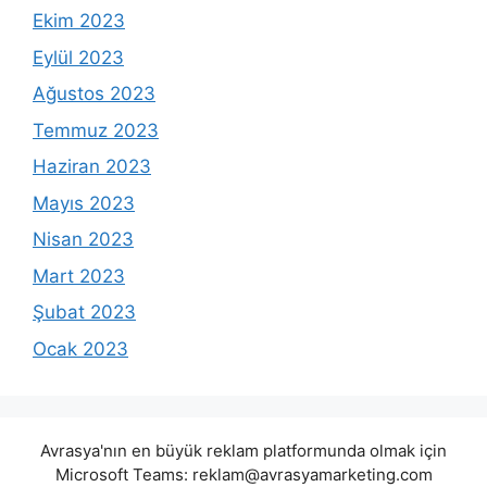
Ekim 2023
Eylül 2023
Ağustos 2023
Temmuz 2023
Haziran 2023
Mayıs 2023
Nisan 2023
Mart 2023
Şubat 2023
Ocak 2023
Avrasya'nın en büyük reklam platformunda olmak için
Microsoft Teams:
reklam@avrasyamarketing.com