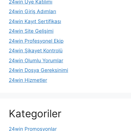
24win Üye Katılımı
24win Giriş Adımları
24win Kayıt Sertifikası
24win Site Gelişimi
24win Profesyonel Ekip
24win Şikayet Kontrolü
24win Olumlu Yorumlar
24win Dosya Gereksinimi
24win Hizmetler
Kategoriler
24win Promosyonlar