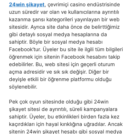
24win şikayet
, çevrimiçi casino endüstrisinde
uzun süredir var olan ve kullanıcılarına ayrıntılı
kazanma şansı kategorileri yayınlayan bir web
sitesidir. Ayrıca site daha önce de belirttiğimiz
gibi detaylı sosyal medya hesaplarına da
sahiptir. Böyle bir sosyal medya hesabı
Facebook’tur. Üyeler bu site ile ilgili tüm bilgileri
öğrenmek için sitenin Facebook hesabını takip
edebilirler. Bu, web sitesi için geçerli oturum
açma adresidir ve sık sık değişir. Diğer bir
deyişle etkili bir öğrenme platformu olduğu
söylenebilir.
Pek çok oyun sitesinde olduğu gibi 24win
şikayet sitesi de ayrıntılı, süreli kampanyalara
sahiptir. Üyeler, bu etkinlikleri birden fazla kez
kaçırdıkları için hayal kırıklığına uğradılar. Ancak
sitenin 24win şikayet hesabı gibi sosyal medya