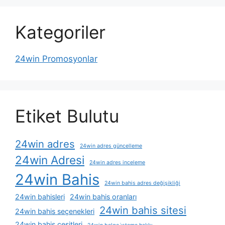
Kategoriler
24win Promosyonlar
Etiket Bulutu
24win adres
24win adres güncelleme
24win Adresi
24win adres inceleme
24win Bahis
24win bahis adres değişikliği
24win bahisleri
24win bahis oranları
24win bahis sitesi
24win bahis seçenekleri
24win bahis çeşitleri