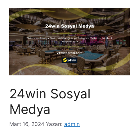
24win Sosyal
Medya
Mart 16, 2024
Yazarı:
admin