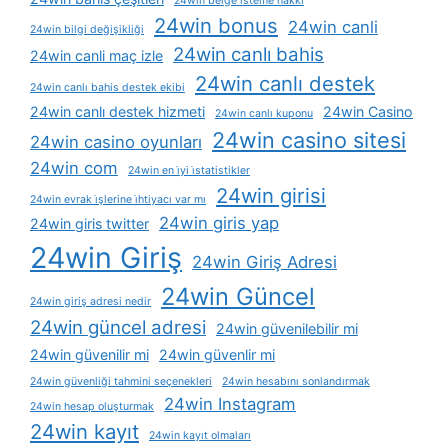
24win belge i̇steme hakkı
24win bonus
24win canli
24win bilgi değişikliği
24win canlı bahis
24win canli maç izle
24win canlı destek
24win canlı bahis destek ekibi
24win canlı destek hizmeti
24win Casino
24win canlı kuponu
24win casino sitesi
24win casino oyunları
24win com
24win en i̇yi i̇statistikler
24win girisi
24win evrak i̇şlerine i̇htiyacı var mı
24win giris yap
24win giris twitter
24win Giriş
24win Giriş Adresi
24win Güncel
24win giriş adresi nedir
24win güncel adresi
24win güvenilebilir mi
24win güvenilir mi
24win güvenlir mi
24win güvenliği tahmini seçenekleri
24win hesabını sonlandırmak
24win Instagram
24win hesap oluşturmak
24win kayıt
24win kayıt olmaları