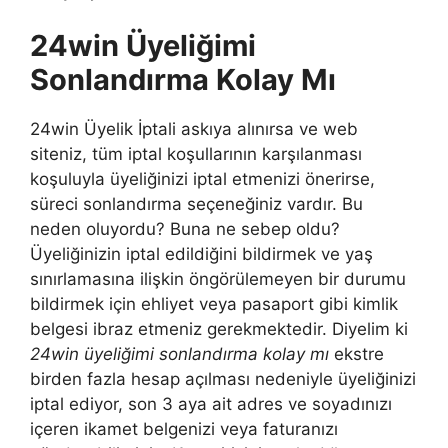
24win Üyeliğimi
Sonlandırma Kolay Mı
24win Üyelik İptali askıya alınırsa ve web
siteniz, tüm iptal koşullarının karşılanması
koşuluyla üyeliğinizi iptal etmenizi önerirse,
süreci sonlandırma seçeneğiniz vardır. Bu
neden oluyordu? Buna ne sebep oldu?
Üyeliğinizin iptal edildiğini bildirmek ve yaş
sınırlamasına ilişkin öngörülemeyen bir durumu
bildirmek için ehliyet veya pasaport gibi kimlik
belgesi ibraz etmeniz gerekmektedir. Diyelim ki
24win üyeliğimi sonlandırma kolay mı
ekstre
birden fazla hesap açılması nedeniyle üyeliğinizi
iptal ediyor, son 3 aya ait adres ve soyadınızı
içeren ikamet belgenizi veya faturanızı