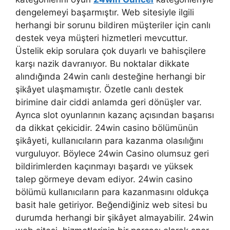
dengelemeyi başarmıştır. Web sitesiyle ilgili
herhangi bir sorunu bildiren müşteriler için canlı
destek veya müşteri hizmetleri mevcuttur.
Üstelik ekip sorulara çok duyarlı ve bahisçilere
karşı nazik davranıyor. Bu noktalar dikkate
alındığında 24win canlı desteğine herhangi bir
şikâyet ulaşmamıştır. Özetle canlı destek
birimine dair ciddi anlamda geri dönüşler var.
Ayrıca slot oyunlarının kazanç açısından başarısı
da dikkat çekicidir. 24win casino bölümünün
şikâyeti, kullanıcıların para kazanma olasılığını
vurguluyor. Böylece 24win Casino olumsuz geri
bildirimlerden kaçınmayı başardı ve yüksek
talep görmeye devam ediyor. 24win casino
bölümü kullanıcıların para kazanmasını oldukça
basit hale getiriyor. Beğendiğiniz web sitesi bu
durumda herhangi bir şikâyet almayabilir. 24win