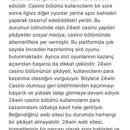
edicidir. Casino bölümü kullanıcıların bir süre
sonra ilgisiz diğer oyunlar yerine spor bahisleri
yaparak tasarruf edebildikleri yerdir. Bu
durumun bilincinde olan
24win casino yapılan
şikâyetler sosyal medya
, casino bölümünde
alternatiflere yer vermiştir. Bu platformda çok
sayıda önceden hazırlanmış slot oyunu
bulunmaktadır. Ayrıca slot oyunlarının kazanç
açısından başarısı da dikkat çekicidir. 24win
casino bölümünün şikâyeti, kullanıcıların para
kazanma olasılığını vurguluyor. Böylece 24win
Casino olumsuz geri bildirimlerden kaçınmayı
başardı ve yüksek talep görmeye devam ediyor.
24win casino bölümü kullanıcıların para
kazanmasını oldukça basit hale getiriyor.
Beğendiğiniz web sitesi bu durumda herhangi
bir şikâyet almayabilir. 24win web sitesi,
hizmetlerinin bir parçası olarak spor bahisleri ve