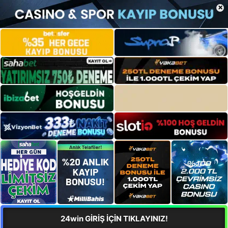
×
24win GİRİŞ İÇİN TIKLAYINIZ!