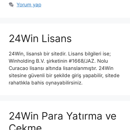
Yorum yap
24Win Lisans
24Win, lisanslı bir sitedir. Lisans bilgileri ise;
Winholding B.V. şirketinin #1668/JAZ. Nolu
Curacao lisansı altında lisanslanmıştır. 24Win
sitesine güvenli bir şekilde giriş yapabilir, sitede
rahatlıkla bahis oynayabilirsiniz.
24Win Para Yatırma ve
Çekme