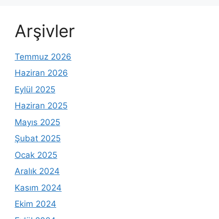
Arşivler
Temmuz 2026
Haziran 2026
Eylül 2025
Haziran 2025
Mayıs 2025
Şubat 2025
Ocak 2025
Aralık 2024
Kasım 2024
Ekim 2024