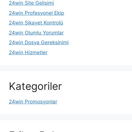
24win Site Gelişimi
24win Profesyonel Ekip
24win Şikayet Kontrolü
24win Olumlu Yorumlar
24win Dosya Gereksinimi
24win Hizmetler
Kategoriler
24win Promosyonlar