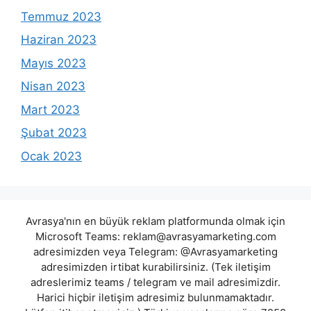
Temmuz 2023
Haziran 2023
Mayıs 2023
Nisan 2023
Mart 2023
Şubat 2023
Ocak 2023
Avrasya'nın en büyük reklam platformunda olmak için
Microsoft Teams:
reklam@avrasyamarketing.com
adresimizden veya Telegram: @Avrasyamarketing
adresimizden irtibat kurabilirsiniz. (Tek iletişim
adreslerimiz teams / telegram ve mail adresimizdir.
Harici hiçbir iletişim adresimiz bulunmamaktadır.