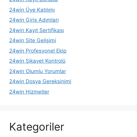
24win Üye Katılımı
24win Giriş Adımları
24win Kayıt Sertifikası
24win Site Gelişimi
24win Profesyonel Ekip
24win Şikayet Kontrolü
24win Olumlu Yorumlar
24win Dosya Gereksinimi
24win Hizmetler
Kategoriler