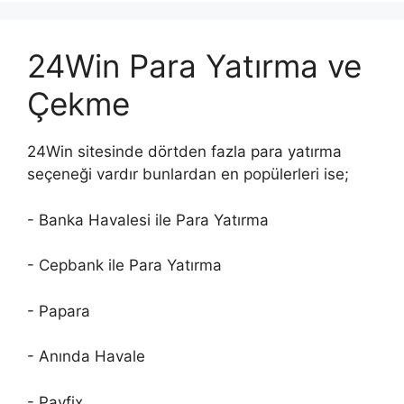
24Win Para Yatırma ve
Çekme
24Win sitesinde dörtden fazla para yatırma
seçeneği vardır bunlardan en popülerleri ise;
- Banka Havalesi ile Para Yatırma
- Cepbank ile Para Yatırma
- Papara
- Anında Havale
- Payfix