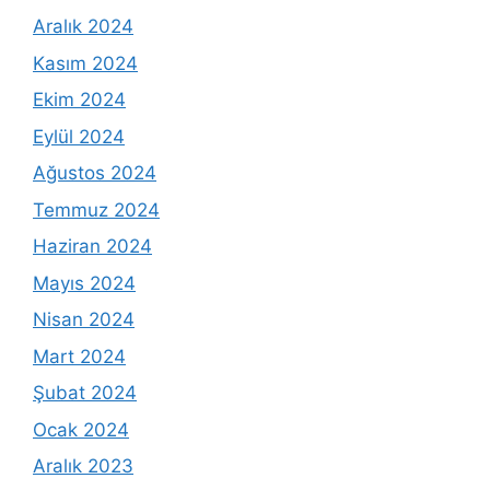
Aralık 2024
Kasım 2024
Ekim 2024
Eylül 2024
Ağustos 2024
Temmuz 2024
Haziran 2024
Mayıs 2024
Nisan 2024
Mart 2024
Şubat 2024
Ocak 2024
Aralık 2023