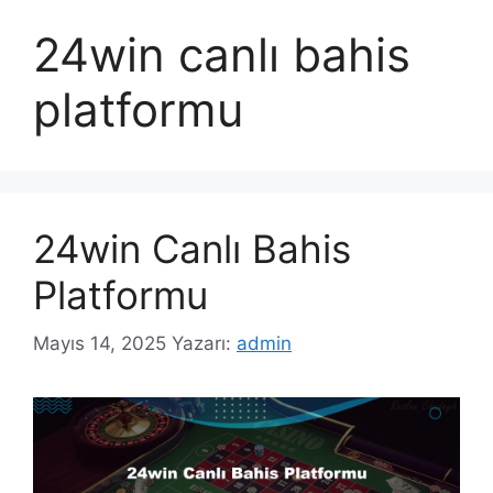
24win canlı bahis
platformu
24win Canlı Bahis
Platformu
Mayıs 14, 2025
Yazarı:
admin