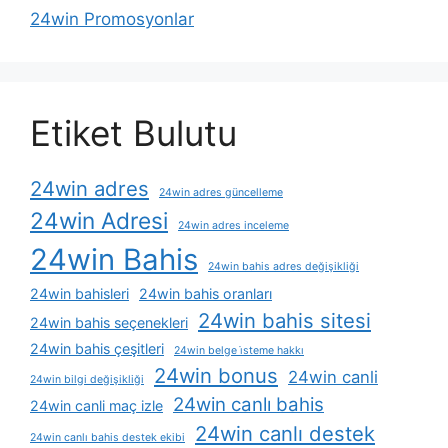
24win Promosyonlar
Etiket Bulutu
24win adres
24win adres güncelleme
24win Adresi
24win adres inceleme
24win Bahis
24win bahis adres değişikliği
24win bahisleri
24win bahis oranları
24win bahis sitesi
24win bahis seçenekleri
24win bahis çeşitleri
24win belge i̇steme hakkı
24win bonus
24win canli
24win bilgi değişikliği
24win canlı bahis
24win canli maç izle
24win canlı destek
24win canlı bahis destek ekibi