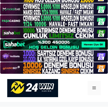
İçeriğe
atla
Menü