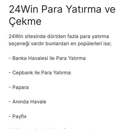
24Win Para Yatırma ve
Çekme
24Win sitesinde dörtden fazla para yatırma
seçeneği vardır bunlardan en popülerleri ise;
- Banka Havalesi ile Para Yatırma
- Cepbank ile Para Yatırma
- Papara
- Anında Havale
- Payfix