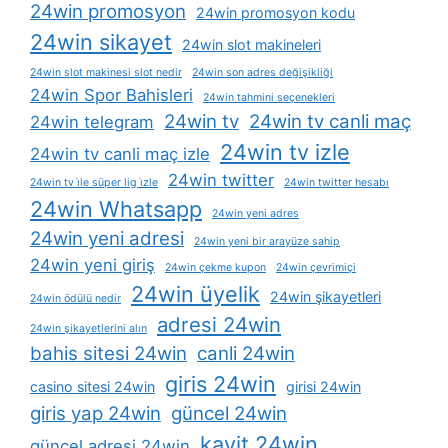
24win promosyon
24win promosyon kodu
24win sikayet
24win slot makineleri
24win slot makinesi slot nedir
24win son adres değişikliği
24win Spor Bahisleri
24win tahmini seçenekleri
24win tv
24win tv canli maç
24win telegram
24win tv izle
24win tv canli maç izle
24win twitter
24win tv i̇le süper lig i̇zle
24win twitter hesabı
24win Whatsapp
24win yeni adres
24win yeni adresi
24win yeni bir arayüze sahip
24win yeni giriş
24win çekme kupon
24win çevrimiçi
24win üyelik
24win şikayetleri
24win ödülü nedir
adresi 24win
24win şikayetlerini alın
bahis sitesi 24win
canli 24win
giris 24win
casino sitesi 24win
girisi 24win
giris yap 24win
güncel 24win
kayit 24win
güncel adresi 24win