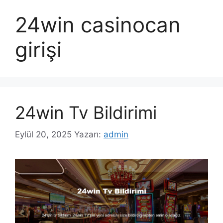
24win casinocan
girişi
24win Tv Bildirimi
Eylül 20, 2025
Yazarı:
admin