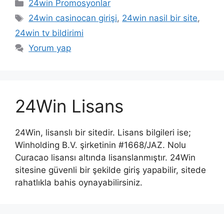
Kategoriler
24win Promosyonlar
Etiketler
24win casinocan girişi
,
24win nasil bir site
,
24win tv bildirimi
Yorum yap
24Win Lisans
24Win, lisanslı bir sitedir. Lisans bilgileri ise;
Winholding B.V. şirketinin #1668/JAZ. Nolu
Curacao lisansı altında lisanslanmıştır. 24Win
sitesine güvenli bir şekilde giriş yapabilir, sitede
rahatlıkla bahis oynayabilirsiniz.