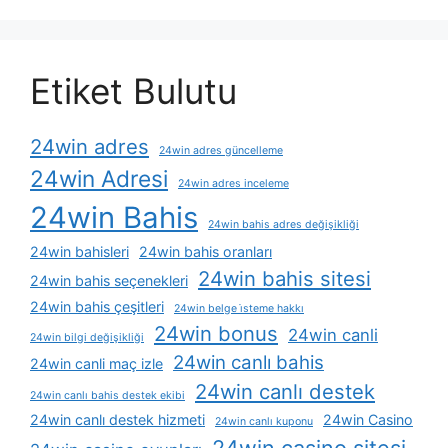
Etiket Bulutu
24win adres
24win adres güncelleme
24win Adresi
24win adres inceleme
24win Bahis
24win bahis adres değişikliği
24win bahisleri
24win bahis oranları
24win bahis sitesi
24win bahis seçenekleri
24win bahis çeşitleri
24win belge i̇steme hakkı
24win bonus
24win canli
24win bilgi değişikliği
24win canlı bahis
24win canli maç izle
24win canlı destek
24win canlı bahis destek ekibi
24win canlı destek hizmeti
24win Casino
24win canlı kuponu
24win casino sitesi