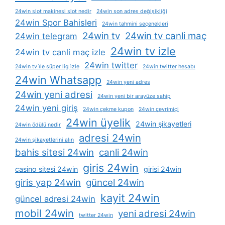
24win slot makinesi slot nedir
24win son adres değişikliği
24win Spor Bahisleri
24win tahmini seçenekleri
24win tv
24win tv canli maç
24win telegram
24win tv izle
24win tv canli maç izle
24win twitter
24win tv i̇le süper lig i̇zle
24win twitter hesabı
24win Whatsapp
24win yeni adres
24win yeni adresi
24win yeni bir arayüze sahip
24win yeni giriş
24win çekme kupon
24win çevrimiçi
24win üyelik
24win şikayetleri
24win ödülü nedir
adresi 24win
24win şikayetlerini alın
bahis sitesi 24win
canli 24win
giris 24win
casino sitesi 24win
girisi 24win
giris yap 24win
güncel 24win
kayit 24win
güncel adresi 24win
mobil 24win
yeni adresi 24win
twitter 24win