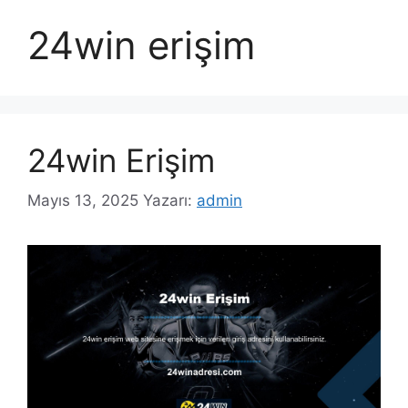
24win erişim
24win Erişim
Mayıs 13, 2025
Yazarı:
admin