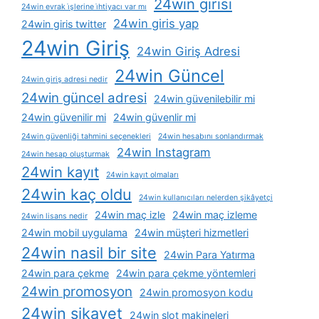
24win girisi
24win evrak i̇şlerine i̇htiyacı var mı
24win giris yap
24win giris twitter
24win Giriş
24win Giriş Adresi
24win Güncel
24win giriş adresi nedir
24win güncel adresi
24win güvenilebilir mi
24win güvenilir mi
24win güvenlir mi
24win güvenliği tahmini seçenekleri
24win hesabını sonlandırmak
24win Instagram
24win hesap oluşturmak
24win kayıt
24win kayıt olmaları
24win kaç oldu
24win kullanıcıları nelerden şikâyetçi
24win maç izle
24win maç izleme
24win lisans nedir
24win mobil uygulama
24win müşteri hizmetleri
24win nasil bir site
24win Para Yatırma
24win para çekme
24win para çekme yöntemleri
24win promosyon
24win promosyon kodu
24win sikayet
24win slot makineleri