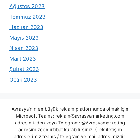
Ağustos 2023
Temmuz 2023
Haziran 2023
Mayıs 2023
Nisan 2023
Mart 2023
Şubat 2023
Ocak 2023
Avrasya'nın en büyük reklam platformunda olmak için
Microsoft Teams:
reklam@avrasyamarketing.com
adresimizden veya Telegram: @Avrasyamarketing
adresimizden irtibat kurabilirsiniz. (Tek iletişim
adreslerimiz teams / telegram ve mail adresimizdir.