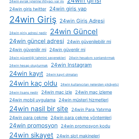
24win girisi
24win evrak i̇şlerine i̇htiyacı var mı
24win giris yap
24win giris twitter
24win Giriş
24win Giriş Adresi
24win Güncel
24win giriş adresi nedir
24win güncel adresi
24win güvenilebilir mi
24win güvenilir mi
24win güvenlir mi
24win güvenliği tahmini seçenekleri
24win hesabını sonlandırmak
24win Instagram
24win hesap oluşturmak
24win kayıt
24win kayıt olmaları
24win kaç oldu
24win kullanıcıları nelerden şikâyetçi
24win maç izle
24win maç izleme
24win lisans nedir
24win mobil uygulama
24win müşteri hizmetleri
24win nasil bir site
24win Para Yatırma
24win para çekme
24win para çekme yöntemleri
24win promosyon
24win promosyon kodu
24win sikayet
24win slot makineleri