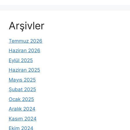
Arşivler
Temmuz 2026
Haziran 2026
Eylül 2025
Haziran 2025
Mayıs 2025
Şubat 2025
Ocak 2025
Aralık 2024
Kasım 2024
Ekim 2024