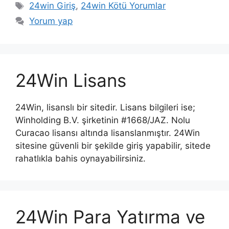
Etiketler
24win Giriş
,
24win Kötü Yorumlar
Yorum yap
24Win Lisans
24Win, lisanslı bir sitedir. Lisans bilgileri ise;
Winholding B.V. şirketinin #1668/JAZ. Nolu
Curacao lisansı altında lisanslanmıştır. 24Win
sitesine güvenli bir şekilde giriş yapabilir, sitede
rahatlıkla bahis oynayabilirsiniz.
24Win Para Yatırma ve