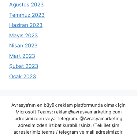
Ağustos 2023
Temmuz 2023
Haziran 2023
Mayıs 2023
Nisan 2023
Mart 2023
Şubat 2023
Ocak 2023
Avrasya'nın en büyük reklam platformunda olmak için
Microsoft Teams:
reklam@avrasyamarketing.com
adresimizden veya Telegram: @Avrasyamarketing
adresimizden irtibat kurabilirsiniz. (Tek iletişim
adreslerimiz teams / telegram ve mail adresimizdir.