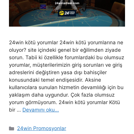
24win kötü yorumlar 24win kötü yorumlarına ne
oluyor? site içindeki genel bir eğilimden ziyade
sorun. Tabii ki özellikle forumlardaki bu olumsuz
yorumlar, müşterilerimizin giriş sorunları ve giriş
adreslerini değiştiren yasa dışı bahisçiler
konusundaki temel endişesidir. Aksine
kullanıcılara sunulan hizmetin devamlılığı için bu
yaklaşım daha uygundur. Çok fazla olumsuz
yorum görmüyorum. 24win kötü yorumlar Kötü
bir …
Devamını oku…
Kategoriler
24win Promosyonlar