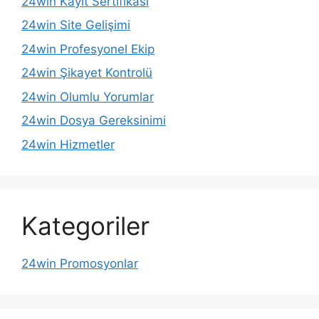
24win Kayıt Sertifikası
24win Site Gelişimi
24win Profesyonel Ekip
24win Şikayet Kontrolü
24win Olumlu Yorumlar
24win Dosya Gereksinimi
24win Hizmetler
Kategoriler
24win Promosyonlar