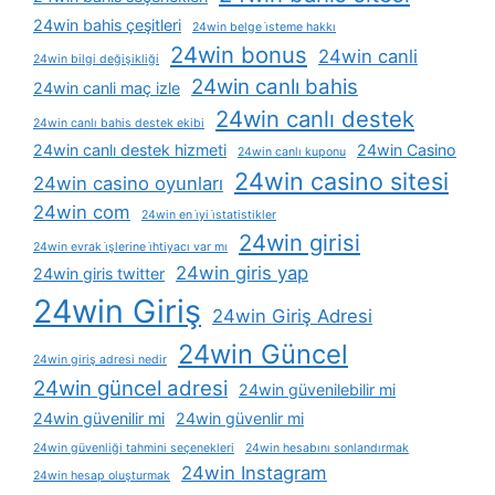
24win bahis çeşitleri
24win belge i̇steme hakkı
24win bonus
24win canli
24win bilgi değişikliği
24win canlı bahis
24win canli maç izle
24win canlı destek
24win canlı bahis destek ekibi
24win canlı destek hizmeti
24win Casino
24win canlı kuponu
24win casino sitesi
24win casino oyunları
24win com
24win en i̇yi i̇statistikler
24win girisi
24win evrak i̇şlerine i̇htiyacı var mı
24win giris yap
24win giris twitter
24win Giriş
24win Giriş Adresi
24win Güncel
24win giriş adresi nedir
24win güncel adresi
24win güvenilebilir mi
24win güvenilir mi
24win güvenlir mi
24win güvenliği tahmini seçenekleri
24win hesabını sonlandırmak
24win Instagram
24win hesap oluşturmak