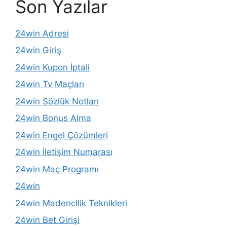
Son Yazılar
24win Adresi
24win Giriş
24win Kupon İptali
24win Tv Maçları
24win Sözlük Notları
24win Bonus Alma
24win Engel Çözümleri
24win İletişim Numarası
24win Maç Programı
24win
24win Madencilik Teknikleri
24win Bet Girişi