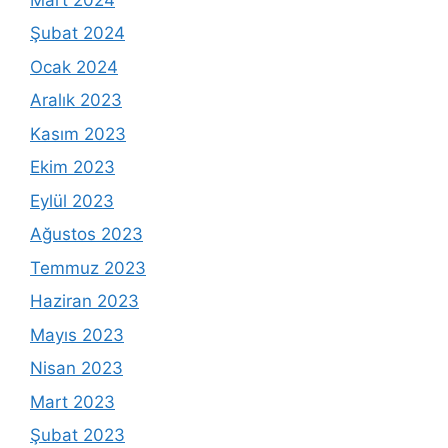
Şubat 2024
Ocak 2024
Aralık 2023
Kasım 2023
Ekim 2023
Eylül 2023
Ağustos 2023
Temmuz 2023
Haziran 2023
Mayıs 2023
Nisan 2023
Mart 2023
Şubat 2023