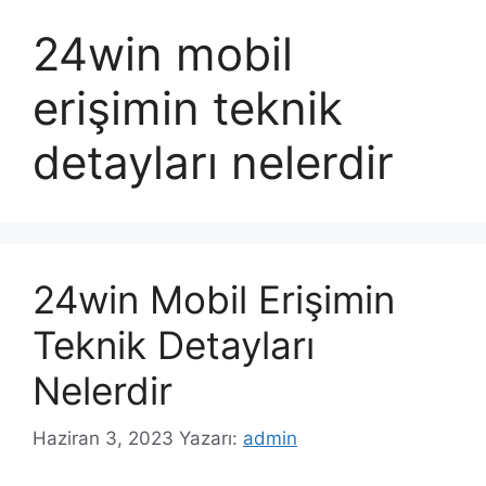
24win mobil
erişimin teknik
detayları nelerdir
24win Mobil Erişimin
Teknik Detayları
Nelerdir
Haziran 3, 2023
Yazarı:
admin