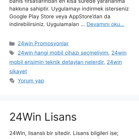
bahis fırsatlarından en kısa sürede yararlanma
hakkına sahiptir. Uygulamayı indirmek isterseniz
Google Play Store veya AppStore’dan da
indirebilirsiniz. Uygulamaları …
Devamını oku…
Kategoriler
24win Promosyonlar
Etiketler
24win hangi mobil cihazı seçmeliyim
,
24win
mobil erişimin teknik detayları nelerdir
,
24win
sikayet
Yorum yap
24Win Lisans
24Win, lisanslı bir sitedir. Lisans bilgileri ise;