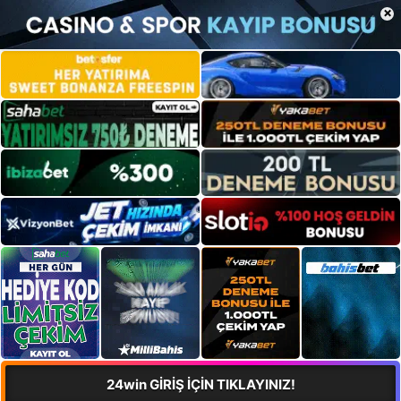
×
24win GİRİŞ İÇİN TIKLAYINIZ!