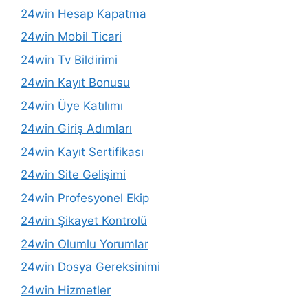
24win Hesap Kapatma
24win Mobil Ticari
24win Tv Bildirimi
24win Kayıt Bonusu
24win Üye Katılımı
24win Giriş Adımları
24win Kayıt Sertifikası
24win Site Gelişimi
24win Profesyonel Ekip
24win Şikayet Kontrolü
24win Olumlu Yorumlar
24win Dosya Gereksinimi
24win Hizmetler