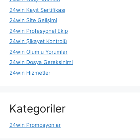
24win Kayıt Sertifikası
24win Site Gelişimi
24win Profesyonel Ekip
24win Şikayet Kontrolü
24win Olumlu Yorumlar
24win Dosya Gereksinimi
24win Hizmetler
Kategoriler
24win Promosyonlar