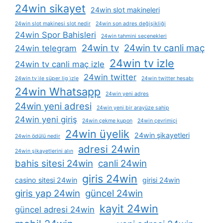
24win sikayet
24win slot makineleri
24win slot makinesi slot nedir
24win son adres değişikliği
24win Spor Bahisleri
24win tahmini seçenekleri
24win tv
24win tv canli maç
24win telegram
24win tv izle
24win tv canli maç izle
24win twitter
24win tv i̇le süper lig i̇zle
24win twitter hesabı
24win Whatsapp
24win yeni adres
24win yeni adresi
24win yeni bir arayüze sahip
24win yeni giriş
24win çekme kupon
24win çevrimiçi
24win üyelik
24win şikayetleri
24win ödülü nedir
adresi 24win
24win şikayetlerini alın
bahis sitesi 24win
canli 24win
giris 24win
casino sitesi 24win
girisi 24win
giris yap 24win
güncel 24win
kayit 24win
güncel adresi 24win