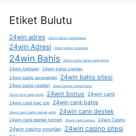
Etiket Bulutu
24win adres
24win adres güncelleme
24win Adresi
24win adres inceleme
24win Bahis
24win bahis adres değişikliği
24win bahisleri
24win bahis oranları
24win bahis sitesi
24win bahis seçenekleri
24win bahis çeşitleri
24win belge i̇steme hakkı
24win bonus
24win canli
24win bilgi değişikliği
24win canlı bahis
24win canli maç izle
24win canlı destek
24win canlı bahis destek ekibi
24win canlı destek hizmeti
24win Casino
24win canlı kuponu
24win casino sitesi
24win casino oyunları