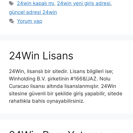
Etiketler
24win kapalı mı
,
24win yeni giriş adresi
,
güncel adresi 24win
Yorum yap
24Win Lisans
24Win, lisanslı bir sitedir. Lisans bilgileri ise;
Winholding B.V. şirketinin #1668/JAZ. Nolu
Curacao lisansı altında lisanslanmıştır. 24Win
sitesine güvenli bir şekilde giriş yapabilir, sitede
rahatlıkla bahis oynayabilirsiniz.