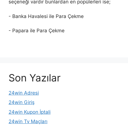
seçeneği vardır bunlardan en popülerleri ise;
- Banka Havalesi ile Para Çekme
- Papara ile Para Çekme
Son Yazılar
24win Adresi
24win Giriş
24win Kupon İptali
24win Tv Maçları