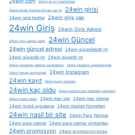
24win com
24win en i̇yi i̇statistikler
24win girisi
24win evrak i̇şlerine i̇htiyacı var mı
24win giris yap
24win giris twitter
24win Giriş
24win Giriş Adresi
24win Güncel
24win giriş adresi nedir
24win güncel adresi
24win güvenilebilir mi
24win güvenilir mi
24win güvenlir mi
24win güvenliği tahmini seçenekleri
24win hesabını sonlandırmak
24win Instagram
24win hesap oluşturmak
24win kayıt
24win kayıt olmaları
24win kaç oldu
24win kullanıcıları nelerden şikâyetçi
24win maç izle
24win maç izleme
24win lisans nedir
24win mobil uygulama
24win müşteri hizmetleri
24win nasil bir site
24win Para Yatırma
24win para çekme
24win para çekme yöntemleri
24win promosyon
24win promosyon kodu