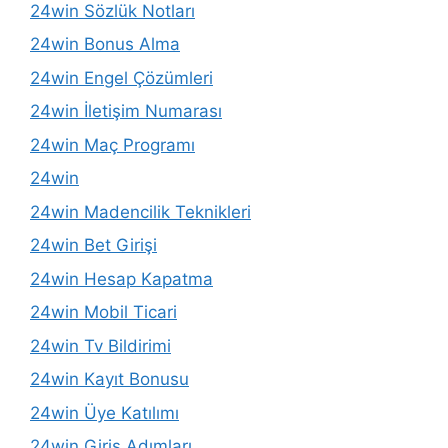
24win Sözlük Notları
24win Bonus Alma
24win Engel Çözümleri
24win İletişim Numarası
24win Maç Programı
24win
24win Madencilik Teknikleri
24win Bet Girişi
24win Hesap Kapatma
24win Mobil Ticari
24win Tv Bildirimi
24win Kayıt Bonusu
24win Üye Katılımı
24win Giriş Adımları