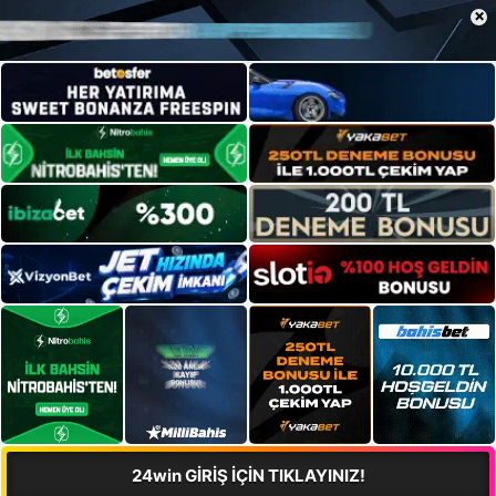
×
24win GİRİŞ İÇİN TIKLAYINIZ!