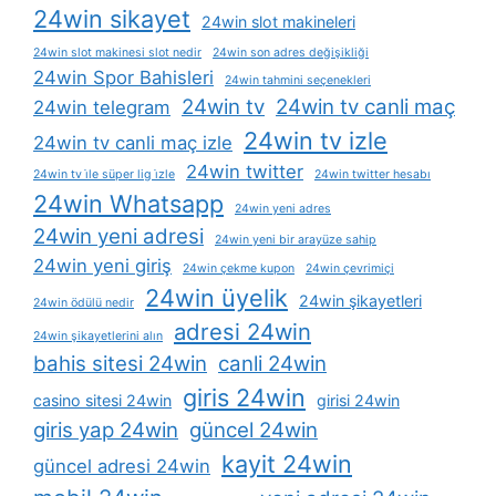
24win sikayet
24win slot makineleri
24win slot makinesi slot nedir
24win son adres değişikliği
24win Spor Bahisleri
24win tahmini seçenekleri
24win tv
24win tv canli maç
24win telegram
24win tv izle
24win tv canli maç izle
24win twitter
24win tv i̇le süper lig i̇zle
24win twitter hesabı
24win Whatsapp
24win yeni adres
24win yeni adresi
24win yeni bir arayüze sahip
24win yeni giriş
24win çekme kupon
24win çevrimiçi
24win üyelik
24win şikayetleri
24win ödülü nedir
adresi 24win
24win şikayetlerini alın
bahis sitesi 24win
canli 24win
giris 24win
casino sitesi 24win
girisi 24win
giris yap 24win
güncel 24win
kayit 24win
güncel adresi 24win