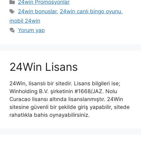
Kategoriler
24win Promosyonlar
Etiketler
24win bonuslar
,
24win canlı bingo oyunu
,
mobil 24win
Yorum yap
24Win Lisans
24Win, lisanslı bir sitedir. Lisans bilgileri ise;
Winholding B.V. şirketinin #1668/JAZ. Nolu
Curacao lisansı altında lisanslanmıştır. 24Win
sitesine güvenli bir şekilde giriş yapabilir, sitede
rahatlıkla bahis oynayabilirsiniz.