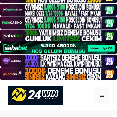
İçeriğe
atla
Menü