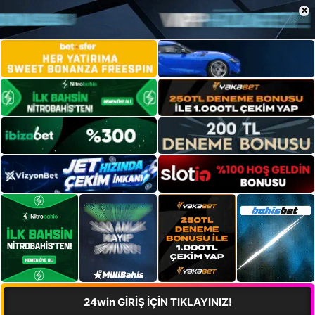
×
24win GİRİŞ İÇİN TIKLAYINIZ!