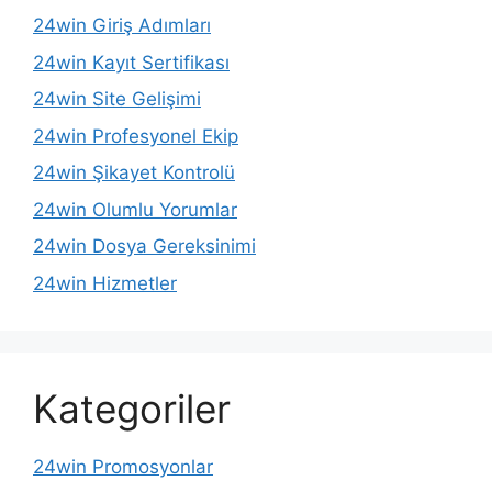
24win Giriş Adımları
24win Kayıt Sertifikası
24win Site Gelişimi
24win Profesyonel Ekip
24win Şikayet Kontrolü
24win Olumlu Yorumlar
24win Dosya Gereksinimi
24win Hizmetler
Kategoriler
24win Promosyonlar