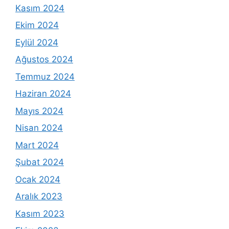
Kasım 2024
Ekim 2024
Eylül 2024
Ağustos 2024
Temmuz 2024
Haziran 2024
Mayıs 2024
Nisan 2024
Mart 2024
Şubat 2024
Ocak 2024
Aralık 2023
Kasım 2023