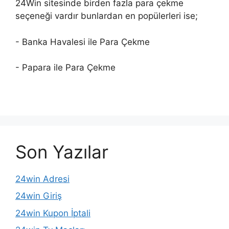
24Win sitesinde birden fazla para çekme
seçeneği vardır bunlardan en popülerleri ise;
- Banka Havalesi ile Para Çekme
- Papara ile Para Çekme
Son Yazılar
24win Adresi
24win Giriş
24win Kupon İptali