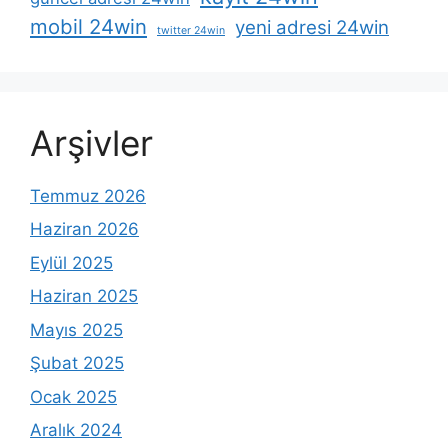
mobil 24win
yeni adresi 24win
twitter 24win
Arşivler
Temmuz 2026
Haziran 2026
Eylül 2025
Haziran 2025
Mayıs 2025
Şubat 2025
Ocak 2025
Aralık 2024