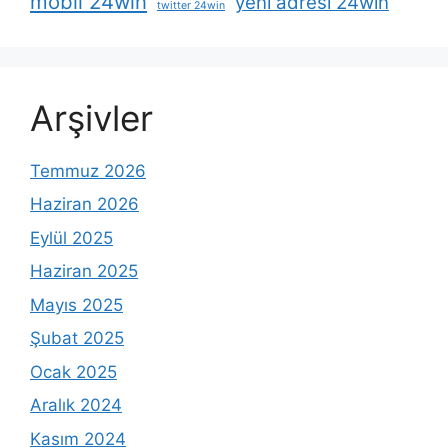
mobil 24win
yeni adresi 24win
twitter 24win
Arşivler
Temmuz 2026
Haziran 2026
Eylül 2025
Haziran 2025
Mayıs 2025
Şubat 2025
Ocak 2025
Aralık 2024
Kasım 2024