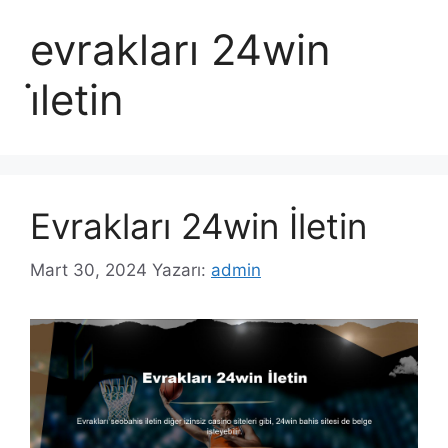
evrakları 24win
i̇letin
Evrakları 24win İletin
Mart 30, 2024
Yazarı:
admin