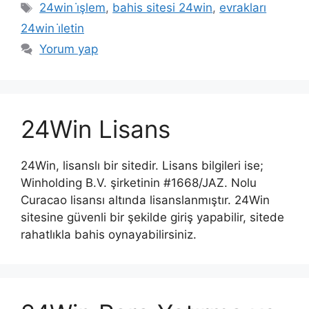
Etiketler
24win i̇şlem
,
bahis sitesi 24win
,
evrakları
24win i̇letin
Yorum yap
24Win Lisans
24Win, lisanslı bir sitedir. Lisans bilgileri ise;
Winholding B.V. şirketinin #1668/JAZ. Nolu
Curacao lisansı altında lisanslanmıştır. 24Win
sitesine güvenli bir şekilde giriş yapabilir, sitede
rahatlıkla bahis oynayabilirsiniz.