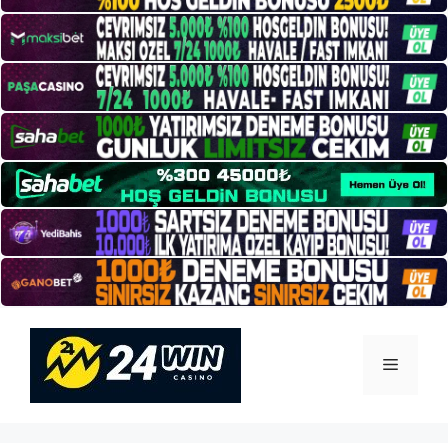
İçeriğe
atla
Menü