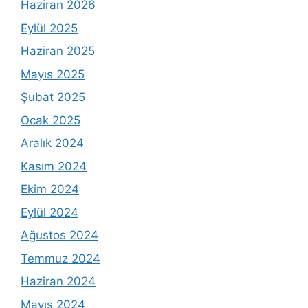
Haziran 2026
Eylül 2025
Haziran 2025
Mayıs 2025
Şubat 2025
Ocak 2025
Aralık 2024
Kasım 2024
Ekim 2024
Eylül 2024
Ağustos 2024
Temmuz 2024
Haziran 2024
Mayıs 2024