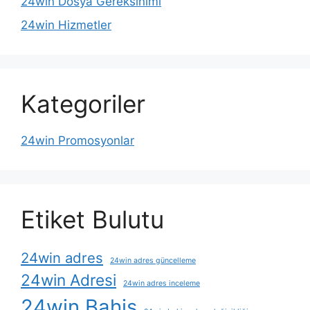
24win Dosya Gereksinimi
24win Hizmetler
Kategoriler
24win Promosyonlar
Etiket Bulutu
24win adres
24win adres güncelleme
24win Adresi
24win adres inceleme
24win Bahis