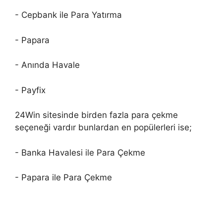
- Cepbank ile Para Yatırma
- Papara
- Anında Havale
- Payfix
24Win sitesinde birden fazla para çekme
seçeneği vardır bunlardan en popülerleri ise;
- Banka Havalesi ile Para Çekme
- Papara ile Para Çekme