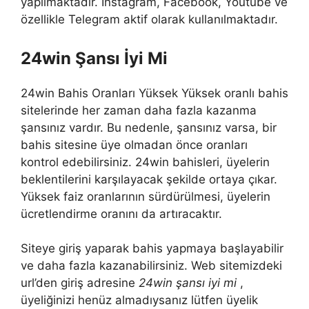
yapılmaktadır. Instagram, Facebook, Youtube ve
özellikle Telegram aktif olarak kullanılmaktadır.
24win Şansı İyi Mi
24win Bahis Oranları Yüksek Yüksek oranlı bahis
sitelerinde her zaman daha fazla kazanma
şansınız vardır. Bu nedenle, şansınız varsa, bir
bahis sitesine üye olmadan önce oranları
kontrol edebilirsiniz. 24win bahisleri, üyelerin
beklentilerini karşılayacak şekilde ortaya çıkar.
Yüksek faiz oranlarının sürdürülmesi, üyelerin
ücretlendirme oranını da artıracaktır.
Siteye giriş yaparak bahis yapmaya başlayabilir
ve daha fazla kazanabilirsiniz. Web sitemizdeki
url’den giriş adresine
24win şansı iyi mi
,
üyeliğinizi henüz almadıysanız lütfen üyelik