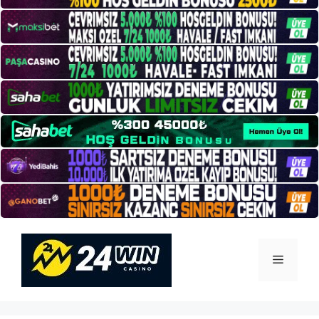
İçeriğe
atla
Menü