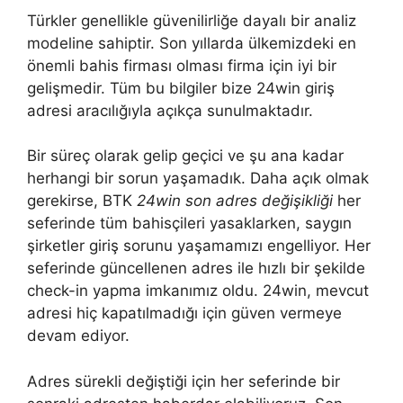
Türkler genellikle güvenilirliğe dayalı bir analiz
modeline sahiptir. Son yıllarda ülkemizdeki en
önemli bahis firması olması firma için iyi bir
gelişmedir. Tüm bu bilgiler bize 24win giriş
adresi aracılığıyla açıkça sunulmaktadır.
Bir süreç olarak gelip geçici ve şu ana kadar
herhangi bir sorun yaşamadık. Daha açık olmak
gerekirse, BTK
24win son adres değişikliği
her
seferinde tüm bahisçileri yasaklarken, saygın
şirketler giriş sorunu yaşamamızı engelliyor. Her
seferinde güncellenen adres ile hızlı bir şekilde
check-in yapma imkanımız oldu. 24win, mevcut
adresi hiç kapatılmadığı için güven vermeye
devam ediyor.
Adres sürekli değiştiği için her seferinde bir