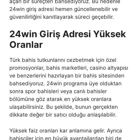
açan bir süreçten bahsediyoruz. Bu nedenle
24win giriş adresi hemen güncellenebilir ve
güvenilirliğini kanıtlayarak süreci geçebilir.
24win Giriş Adresi Yüksek
Oranlar
Türk bahis tutkunlarını cezbetmek için özel
promosyonlar, bahis marketleri, casino altyapısı
ve benzerlerini hazırlayan bir bahis sitesinden
bahsediyoruz. 24win programa üye olduktan
sonra spor bahisleri veya canlı bahisler
bölümüne göz atarak en yüksek oranlara
ulaşabilirsiniz. Bu şekilde, bunun gerçekten
dikkate değer bir satıcı olduğu anlaşılabilir.
Yüksek faiz oranları kar anlamına gelir. Ayrıca
bahisçiler için en büyük avantajlardan biri de