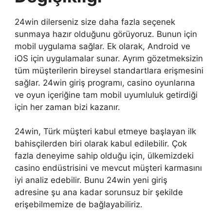
24win dilerseniz size daha fazla seçenek
sunmaya hazır olduğunu görüyoruz. Bunun için
mobil uygulama sağlar. Ek olarak, Android ve
iOS için uygulamalar sunar. Ayrım gözetmeksizin
tüm müşterilerin bireysel standartlara erişmesini
sağlar. 24win giriş programı, casino oyunlarına
ve oyun içeriğine tam mobil uyumluluk getirdiği
için her zaman bizi kazanır.
24win, Türk müşteri kabul etmeye başlayan ilk
bahisçilerden biri olarak kabul edilebilir. Çok
fazla deneyime sahip olduğu için, ülkemizdeki
casino endüstrisini ve mevcut müşteri karmasını
iyi analiz edebilir. Bunu 24win yeni giriş
adresine şu ana kadar sorunsuz bir şekilde
erişebilmemize de bağlayabiliriz.