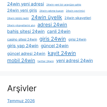
24win yeni adresi
24win yeni bir arayüze sahip
24win yeni giriş
24win çekme kupon
24win çevrimiçi
24win üyelik
24win şikayetleri
24win ödülü nedir
adresi 24win
24win şikayetlerini alın
bahis sitesi 24win
canli 24win
giris 24win
casino sitesi 24win
girisi 24win
giris yap 24win
güncel 24win
kayit 24win
güncel adresi 24win
mobil 24win
yeni adresi 24win
twitter 24win
Arşivler
Temmuz 2026