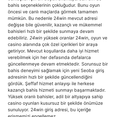
bahis seçeneklerinin çokluğudur. Bunu oyun
öncesi ve canlı maçlarda görmek tamamen
mümkün. Bu nedenle 24win mevcut adresi
değişse bile güvenilir, kazançlı ve mükemmel
bahisleri hızlı bir şekilde sunmaya devam
edebiliriz.
24win yüksek oranlar
24win, oyun ve
casino alanında çok özel içerikleri bir araya
getiriyor. Mevcut koşullarda daha iyi hizmet
verebilmek için her defasında defalarca
güncellenmeye devam etmektedir. Sorunsuz bir
bahis deneyimi sağlamak için yeni Seoba giriş
adresinin hızlı bir şekilde güncellendiğini
gördük. Şeffaf hizmet anlayışı ile herkese
kazançlı bahis hizmeti sunmayı başarmaktadır.
Yüksek oranlı bahisler, adil bir altyapıya sahip
casino oyunları kusursuz bir şekilde önümüze
sunuluyor. 24win giriş adresi, bu içeriğe
erişmemizi engellemez.