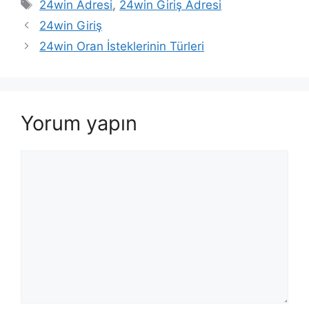
Etiketler
24win Adresi
,
24win Giriş Adresi
24win Giriş
24win Oran İsteklerinin Türleri
Yorum yapın
Yorum