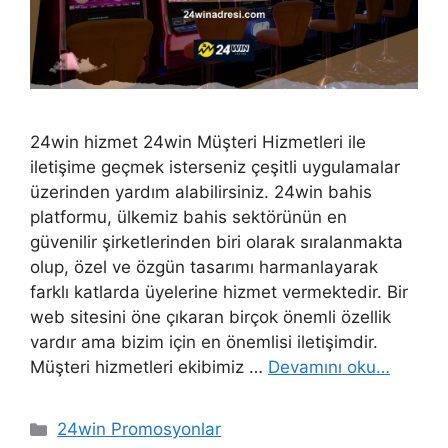
24win hizmet 24win Müşteri Hizmetleri ile
iletişime geçmek isterseniz çeşitli uygulamalar
üzerinden yardım alabilirsiniz. 24win bahis
platformu, ülkemiz bahis sektörünün en
güvenilir şirketlerinden biri olarak sıralanmakta
olup, özel ve özgün tasarımı harmanlayarak
farklı katlarda üyelerine hizmet vermektedir. Bir
web sitesini öne çıkaran birçok önemli özellik
vardır ama bizim için en önemlisi iletişimdir.
Müşteri hizmetleri ekibimiz …
Devamını oku…
Kategoriler
24win Promosyonlar