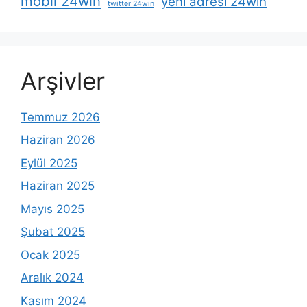
mobil 24win
yeni adresi 24win
twitter 24win
Arşivler
Temmuz 2026
Haziran 2026
Eylül 2025
Haziran 2025
Mayıs 2025
Şubat 2025
Ocak 2025
Aralık 2024
Kasım 2024