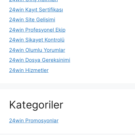
24win Kayıt Sertifikası
24win Site Gelişimi
24win Profesyonel Ekip
24win Şikayet Kontrolü
24win Olumlu Yorumlar
24win Dosya Gereksinimi
24win Hizmetler
Kategoriler
24win Promosyonlar