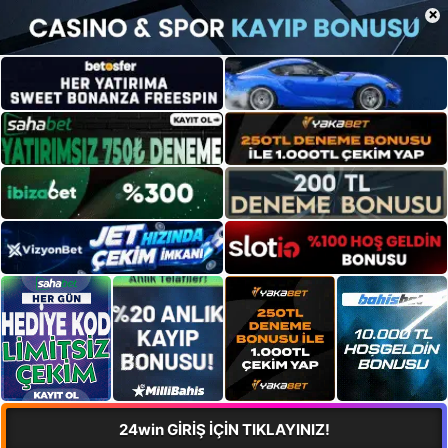
×
24win GİRİŞ İÇİN TIKLAYINIZ!