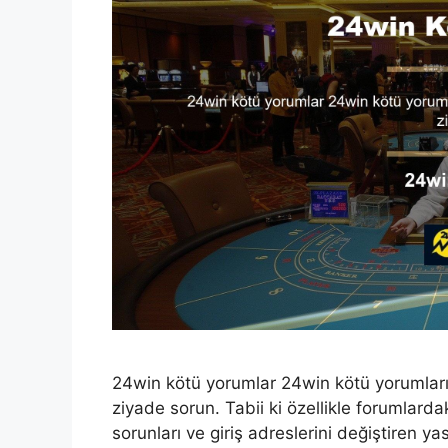
24win kötü yorumlar 24win kötü yorumların
ziyade sorun. Tabii ki özellikle forumlarda
sorunları ve giriş adreslerini değiştiren y